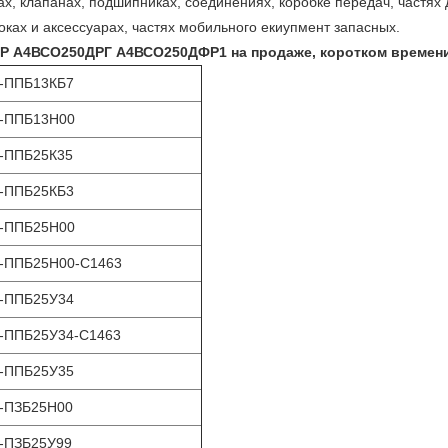
х, клапанах, подшипниках, соединениях, коробке передач, частях 
оках и аксессуарах, частях мобильного екиупмент запасных.
 А4ВСО250ДРГ А4ВСО250ДФР1 на продаже, коротком времени 
-ППБ13КБ7
-ППБ13Н00
-ППБ25К35
-ППБ25КБ3
-ППБ25Н00
-ППБ25Н00-С1463
-ППБ25У34
-ППБ25У34-С1463
-ППБ25У35
-ПЗБ25Н00
-ПЗБ25У99