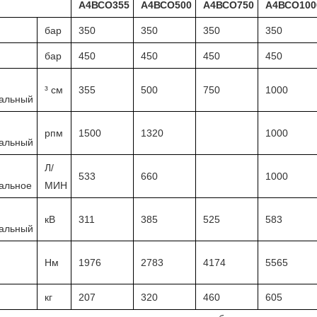
А4ВСО355
А4ВСО500
А4ВСО750
А4ВСО100
бар
350
350
350
350
бар
450
450
450
450
³ см
355
500
750
1000
альный
рпм
1500
1320
1000
альный
Л/
533
660
1000
альное
МИН
кВ
311
385
525
583
альный
Нм
1976
2783
4174
5565
кг
207
320
460
605