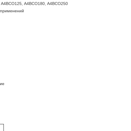
, А4ВСО125, А4ВСО180, А4ВСО250
 применений
вие