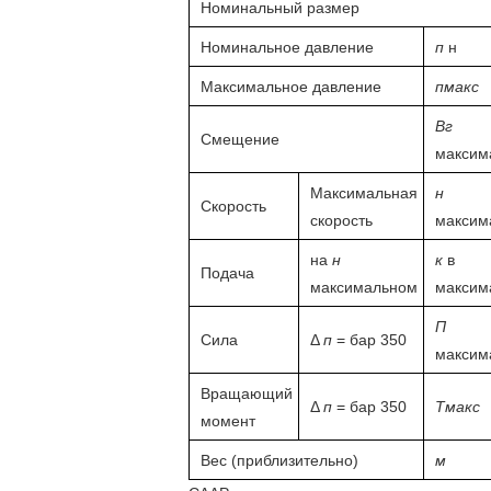
Номинальный размер
Номинальное давление
п
н
Максимальное давление
пмакс
Вг
Смещение
максим
Максимальная
н
Скорость
скорость
максим
на
н
к
в
Подача
максимальном
максим
П
Сила
Δ
п
= бар 350
максим
Вращающий
Δ
п
= бар 350
Тмакс
момент
Вес (приблизительно)
м