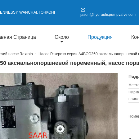
 HENNESSY, WANCHAI, ГОНКОНГ
jason@hydraulicpumpvalve.com
авная Страница
Около
Продукция
Ко
ский насос Rexroth
Насос Рексротх серии А4ВСО250 аксиальнопоршневой 
250 аксиальнопоршневой переменный, насос пор
Подр
Место
Фирм
наиме
Номер