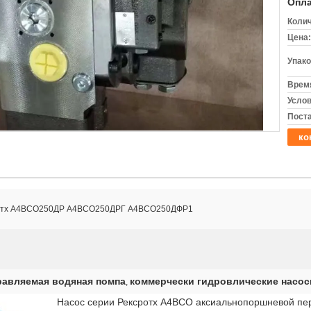
Опла
Колич
Цена:
Упако
Время
Услов
Поста
ко
ротх А4ВСО250ДР А4ВСО250ДРГ А4ВСО250ДФР1
равляемая водяная помпа
коммерчески гидровлические насо
,
Насос серии Рексротх А4ВСО аксиальнопоршневой п