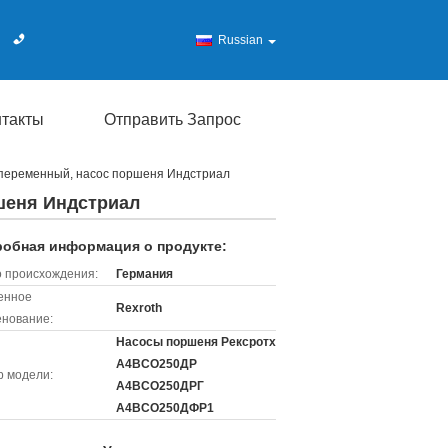
Russian
нтакты
Отправить Запрос
переменный, насос поршеня Индстриал
шеня Индстриал
обная информация о продукте:
 происхождения:
Германия
енное
Rexroth
нование:
Насосы поршеня Рексротх
А4ВСО250ДР
 модели:
А4ВСО250ДРГ
А4ВСО250ДФР1