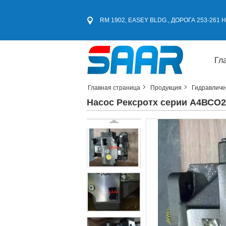
RM 1902, EASEY BLDG., ДОРОГА 253-261
Гл
Главная страница
Продукция
Гидравличе
Насос Рексротх серии А4ВСО