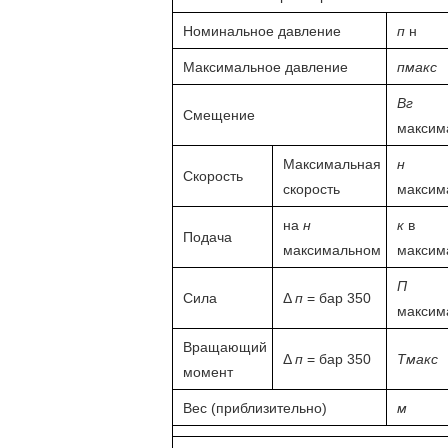
Номинальное давление
п
н
Максимальное давление
пмакс
Вг
Смещение
максим
Максимальная
н
Скорость
скорость
максим
на
н
к
в
Подача
максимальном
максим
П
Сила
Δ
п
= бар 350
максим
Вращающий
Δ
п
= бар 350
Тмакс
момент
Вес (приблизительно)
м