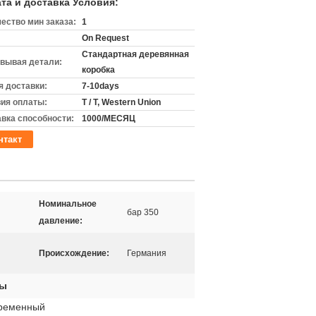
та и доставка Условия:
ество мин заказа:
1
On Request
Стандартная деревянная
вывая детали:
коробка
 доставки:
7-10days
ия оплаты:
T / T, Western Union
вка способности:
1000/МЕСЯЦ
нтакт
Номинальное
бар 350
давление:
Происхождение:
Германия
сы
еременный