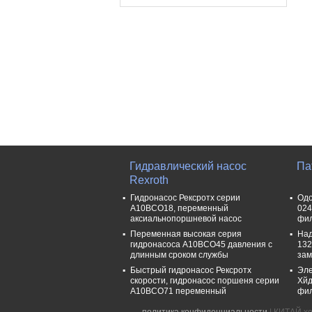
Гидравлический насос
Па
Rexroth
Гидронасос Рексротх серии
Одо
А10ВСО18, переменный
024
аксиальнопоршневой насос
фил
Переменная высокая серия
Над
гидронасоса А10ВСО45 давления с
132
длинным сроком службы
за
Быстрый гидронасос Рексротх
Эле
скорости, гидронасос поршеня серии
Хйд
А10ВСО71 переменный
фил