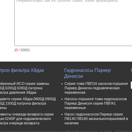
(
0
/ 3000)
трон фильтра Хйдак
Гидронасосы Паркер
Денисон
бренный ИСО серии замены
Серия тома ПВП16 насосов поршеня
0Д 0260Д 0280Д патрона
Паркер Денисон гидравлическая
ьтра давления Хйдак
переменная
авите серию Хйдак 0800Д 0900Д
Насосы поршеня тома гидронасосов
0Д 1500Д патрона фильтра
Паркер Денисон серии ПВП41
мены
переменные
менты очереди возврата серии
Насос гидронасосов Паркер серии
ак 0240Р для гидравлического
ПВ140 ПВ180 аксиальнопоршневой в
ьтра очереди возврата
наличии