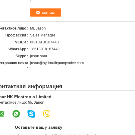
онтактное лицо :
Mr. Jason
Профессия :
Sales Manager
VIBER :
86-13918187448
WhatsApp :
+8613918187448
Skype :
jason.saar
ктронная почта
jason@hydraulicpumpvalve.com
:
онтактная информация
aar HK Electronic Limited
онтактное лицо:
Mr. Jason
Оставьте вашу заявку