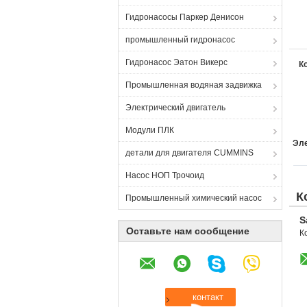
Гидронасосы Паркер Денисон
промышленный гидронасос
Гидронасос Эатон Викерс
К
Промышленная водяная задвижка
Электрический двигатель
Модули ПЛК
Эле
детали для двигателя CUMMINS
Насос НОП Трочоид
К
Промышленный химический насос
S
Оставьте нам сообщение
К