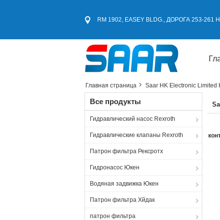
RM 1902, EASEY BLDG., ДОРОГА 253-261
Гл
Главная страница
Saar HK Electronic Limited
Все продукты
Sa
Гидравлический насос Rexroth
Гидравлические клапаны Rexroth
кон
Патрон фильтра Рексротх
Гидронасос Юкен
Водяная задвижка Юкен
Патрон фильтра Хйдак
патрон фильтра