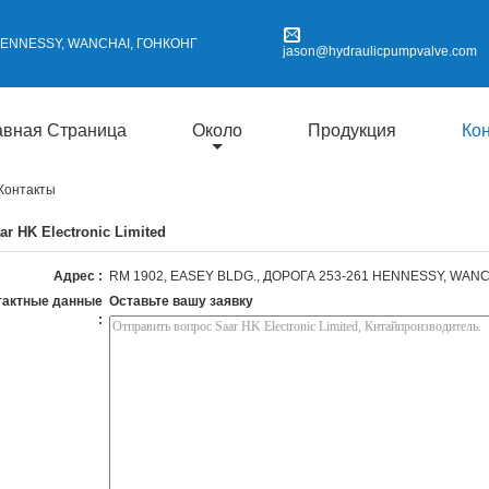
 HENNESSY, WANCHAI, ГОНКОНГ
jason@hydraulicpumpvalve.com
авная Страница
Около
Продукция
Ко
 Контакты
ar HK Electronic Limited
Адрес :
RM 1902, EASEY BLDG., ДОРОГА 253-261 HENNESSY, WAN
тактные данные
Оставьте вашу заявку
: