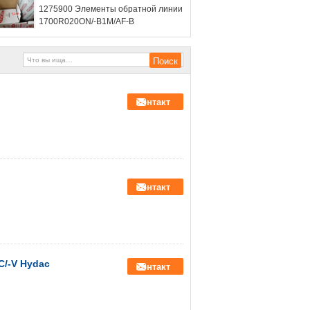
1275900 Элементы обратной линии
1700R020ON/-B1M/AF-B
контакт
контакт
/-V Hydac
контакт