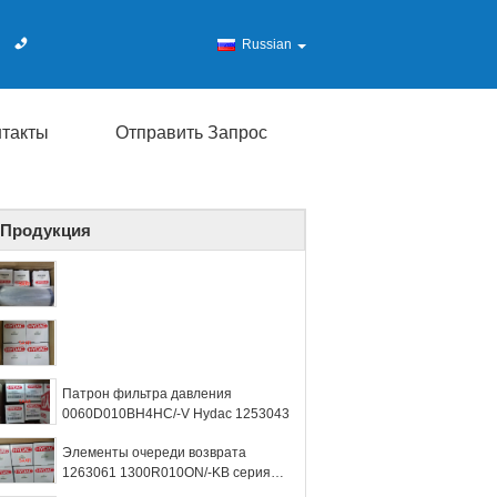
Russian
нтакты
Отправить Запрос
Продукция
Патрон фильтра давления
0060D010BH4HC/-V Hydac 1253043
Элементы очереди возврата
1263061 1300R010ON/-KB серия
Hydac