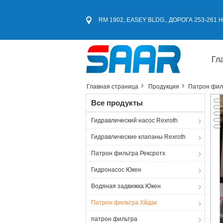
RM 1902, EASEY BLDG., ДОРОГА 253-261
Гл
Главная страница
Продукция
Патрон фил
Все продукты
Гидравлический насос Rexroth
Гидравлические клапаны Rexroth
Патрон фильтра Рексротх
Гидронасос Юкен
Водяная задвижка Юкен
Патрон фильтра Хйдак
патрон фильтра