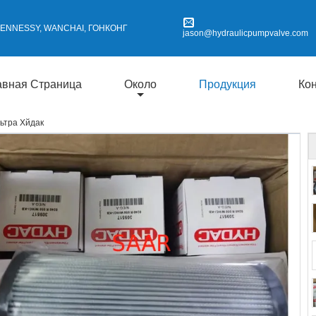
 HENNESSY, WANCHAI, ГОНКОНГ
jason@hydraulicpumpvalve.com
авная Страница
Около
Продукция
Ко
ьтра Хйдак