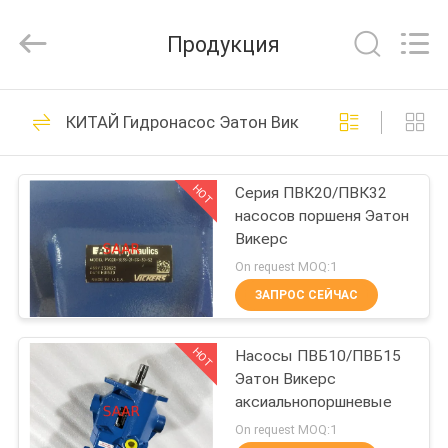
Saar
HK
Electronic
Продукция
Limited.
All
Rights
Reserved.
ДОМ
919
КИТАЙ Гидронасос Эатон Викерс
Гидравлический
ПРОДУКТЫ
насос Rexroth
HOT
Серия ПВК20/ПВК32
насосов поршеня Эатон
О
Викерс
НАС
On request MOQ:1
ЗАПРОС СЕЙЧАС
1032
ПУТЕШЕСТВИЕ
Гидравлические
HOT
Насосы ПВБ10/ПВБ15
ФАБРИКИ
Эатон Викерс
клапаны Rexroth
аксиальнопоршневые
ПРОВЕРКА
On request MOQ:1