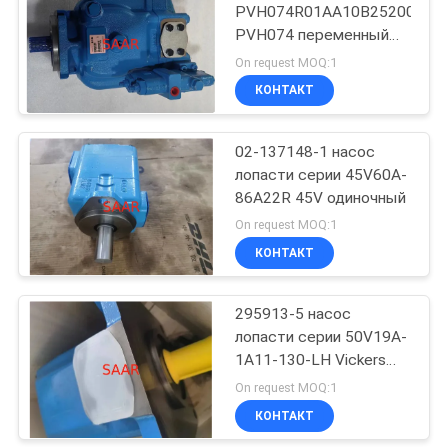
PVH074R01AA10B25200000
PVH074 переменный
8
аксиальнопоршневой
On request MOQ:1
КОНТАКТ
патрон фильтра
02-137148-1 насос
лопасти серии 45V60A-
86A22R 45V одиночный
On request MOQ:1
КОНТАКТ
270
Гидронасосы
295913-5 насос
лопасти серии 50V19A-
Паркер Денисон
1A11-130-LH Vickers
50V одиночный
On request MOQ:1
КОНТАКТ