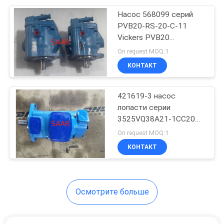
Насос 568099 серий
126
PVB20-RS-20-C-11
промышленный
Vickers PVB20
аксиальнопоршневой
On request MOQ:1
гидронасос
КОНТАКТ
421619-3 насос
лопасти серии
3525VQ38A21-1CC20
242
VQ двойной
On request MOQ:1
Гидронасос Эатон
КОНТАКТ
Викерс
Осмотрите больше