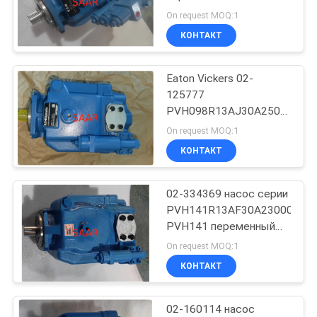
серии PVH 02-346207
On request MOQ:1
PVH057R01AA10E25200400
КОНТАКТ
88
Водяная задвижка
Eaton Vickers 02-
125777
Юкен
PVH098R13AJ30A25000000
PVH серия
On request MOQ:1
переменного смещения
КОНТАКТ
поршневого насоса
02-334369 насос серии
146
PVH141R13AF30A23000000
Патрон фильтра
PVH141 переменный
аксиальнопоршневой
On request MOQ:1
Хйдак
КОНТАКТ
02-160114 насос