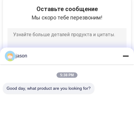
24
Оставьте сообщение
Промышленная
Мы скоро тебе перезвоним!
водяная задвижка
jason
6
5:38 PM
Электрический
Good day, what product are you looking for?
двигатель
Популярные категории
Все
Гидравлический 
Гидравлические 
Насос Rexroth
Клапаны Rexroth
11