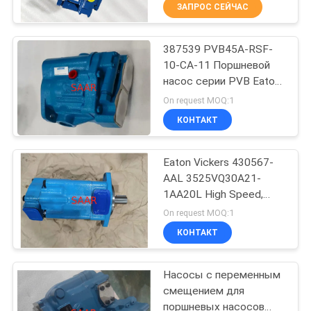
КАЧЕСТВА
ЗАПРОС СЕЙЧАС
387539 PVB45A-RSF-
СВЯЖИТЕСЬ
45
10-CA-11 Поршневой
МЫ
насос серии PVB Eaton
Патрон фильтра
Vickers
On request MOQ:1
Рексротх
СПРОСИТЕ
КОНТАКТ
ЦИТАТУ
Eaton Vickers 430567-
AAL 3525VQ30A21-
КАРТА
1AA20L High Speed,
38
САЙТА
High Presure Pumps
On request MOQ:1
КОНТАКТ
Гидронасос Юкен
PRIVACY
Насосы с переменным
POLICY
смещением для
поршневых насосов