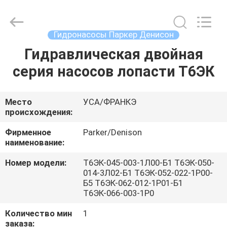
Saar
HK
Electronic
Limited.
All
Гидронасосы Паркер Денисон
Rights
Reserved.
Гидравлическая двойная
ДОМ
серия насосов лопасти Т6ЭК
ПРОДУКТЫ
Место
УСА/ФРАНКЭ
происхождения:
О
НАС
Фирменное
Parker/Denison
наименование:
Номер модели:
Т6ЭК-045-003-1Л00-Б1 Т6ЭК-050-
ПУТЕШЕСТВИЕ
014-3Л02-Б1 Т6ЭК-052-022-1Р00-
ФАБРИКИ
Б5 Т6ЭК-062-012-1Р01-Б1
Т6ЭК-066-003-1Р0
Количество мин
1
ПРОВЕРКА
заказа: