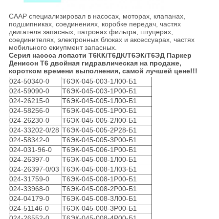
СААР специализировал в насосах, моторах, клапанах,
подшипниках, соединениях, коробке передач, частях
двигателя запасных, патронах фильтра, штуцерах,
соединителях, электронных блоках и аксессуарах, частях
мобильного екиупмент запасных.
Серия насоса лопасти Т6КК/Т6ДК/Т6ЭК/Т6ЭД Паркер
Денисон Т6 двойная гидравлическая на продаже,
коротком времени выполнения, самой лучшей цене!!!
024-50340-0
Т6ЭК-045-003-1Л00-Б1
024-59090-0
Т6ЭК-045-003-1Р00-Б1
024-26215-0
Т6ЭК-045-005-1Л00-Б1
024-58256-0
Т6ЭК-045-005-1Р00-Б1
024-26230-0
Т6ЭК-045-005-2Л00-Б1
024-33202-0/28
Т6ЭК-045-005-2Р28-Б1
024-58342-0
Т6ЭК-045-005-3Р00-Б1
024-031-96-0
Т6ЭК-045-006-1Р00-Б1
024-26397-0
Т6ЭК-045-008-1Л00-Б1
024-26397-0/03
Т6ЭК-045-008-1Л03-Б1
024-31759-0
Т6ЭК-045-008-1Р00-Б1
024-33968-0
Т6ЭК-045-008-2Р00-Б1
024-04179-0
Т6ЭК-045-008-3Л00-Б1
024-51146-0
Т6ЭК-045-008-3Р00-Б1
024-26552-0
Т6ЭК-045-008-4Р00-Б1