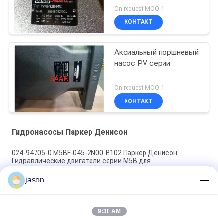
аксиальнопоршневой в
On request MOQ:1
наличии
КОНТАКТ
Аксиальный поршневый
насос PV серии
On request MOQ:1
КОНТАКТ
Гидронасосы Паркер Денисон
024-94705-0 M5BF-045-2N00-B102 Паркер Денисон
Гидравлические двигатели серии M5B для
промышленности
jason
024-49695-0 насос лопасти тройки T6DCCM-B28-B10-B03-
1R00-B100 Parker Denison
9:30 AM
024-91069-0 T7DDBS-B42-B28-B14-2L00-A100 Parker