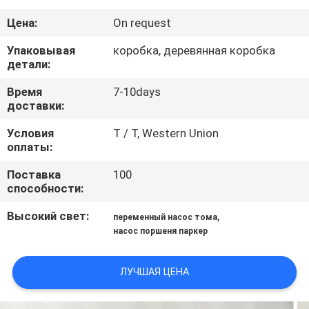
КАЧЕСТВА
Цена:
On request
СВЯЖИТЕСЬ
Упаковывая
коробка, деревянная коробка
детали:
МЫ
Время
7-10days
доставки:
СПРОСИТЕ
Условия
T / T, Western Union
ЦИТАТУ
оплаты:
Поставка
100
КАРТА
способности:
САЙТА
Высокий свет:
,
переменный насос тома
насос поршеня паркер
PRIVACY
ЛУЧШАЯ ЦЕНА
POLICY