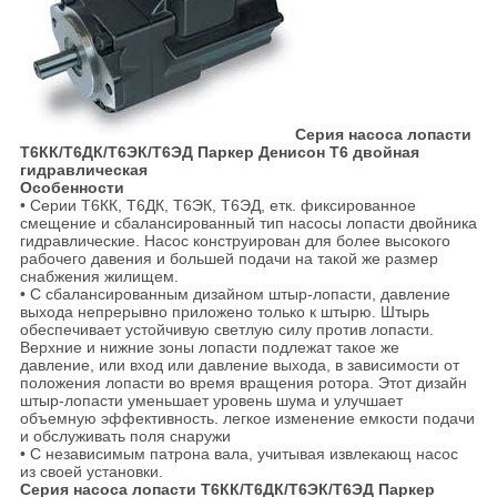
Серия насоса лопасти
Т6КК/Т6ДК/Т6ЭК/Т6ЭД Паркер Денисон Т6 двойная
гидравлическая
Особенности
• Серии Т6КК, Т6ДК, Т6ЭК, Т6ЭД, етк. фиксированное
смещение и сбалансированный тип насосы лопасти двойника
гидравлические. Насос конструирован для более высокого
рабочего давения и большей подачи на такой же размер
снабжения жилищем.
• С сбалансированным дизайном штыр-лопасти, давление
выхода непрерывно приложено только к штырю. Штырь
обеспечивает устойчивую светлую силу против лопасти.
Верхние и нижние зоны лопасти подлежат такое же
давление, или вход или давление выхода, в зависимости от
положения лопасти во время вращения ротора. Этот дизайн
штыр-лопасти уменьшает уровень шума и улучшает
объемную эффективность. легкое изменение емкости подачи
и обслуживать поля снаружи
• С независимым патрона вала, учитывая извлекающ насос
из своей установки.
Серия насоса лопасти Т6КК/Т6ДК/Т6ЭК/Т6ЭД Паркер