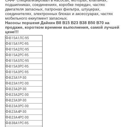
СААР специализировал в насосах, моторах, клапанах,
подшипниках, соединениях, коробке передач, частях
двигателя запасных, патронах фильтра, штуцерах,
соединителях, электронных блоках и аксессуарах, частях
мобильного екиупмент запасных.
Насосы поршеня Дайкин В8 В15 В23 В38 В50 В70 на
продаже, коротком времени выполнения, самой лучшей
цене!!!
Ф-В15А1ЛС-95
Ф-В15А1РС-95
Ф-В15А2ЛС-95
Ф-В15А2РС-95
Ф-В15А3ЛС-95
Ф-В15А3РС-95
Ф-В15А3РС-95
Ф-В23А1Р-30
Ф-В23А1РС-30
Ф-В23А2Р-30
Ф-В23А2РС-30
Ф-В23А3Р-30
Ф-В23А3РС-30
Ф-В23А4Р-30
Ф-В23А4РС-30
Ф-В38А1РС-95