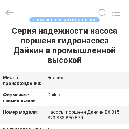
Saar
HK
Electronic
Limited.
All
промышленный гидронасос
Rights
Reserved.
Серия надежности насоса
ДОМ
поршеня гидронасоса
ПРОДУКТЫ
Дайкин в промышленной
высокой
О
НАС
Место
Япония
происхождения:
ПУТЕШЕСТВИЕ
Фирменное
Daikin
наименование:
ФАБРИКИ
Номер модели:
Насосы поршеня Дайкин В8 В15
В23 В38 В50 В70
ПРОВЕРКА