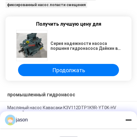
фиксированный насос лопасти смещения
Получить лучшую цену для
Серия надежности насоса
поршеня гидронасоса Дайкин в
промышленной высокой
Продолжать
промышленный гидронасос
Масляный насос Кавасаки K3V112DTP1K9R-YT0K-HV
главный
jason
VA11215A C-KIT-SQP4-60-18 наборы картриджей для
насоса SQP