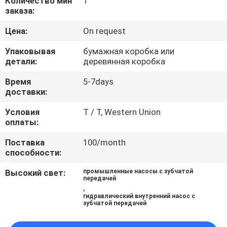
Количество мин
1
КАЧЕСТВА
заказа:
Цена:
On request
СВЯЖИТЕСЬ
Упаковывая
бумажная коробка или
МЫ
детали:
деревянная коробка
Время
5-7days
СПРОСИТЕ
доставки:
ЦИТАТУ
Условия
T / T, Western Union
оплаты:
КАРТА
Поставка
100/month
способности:
САЙТА
Высокий свет:
промышленные насосы с зубчатой
передачей
PRIVACY
,
гидравлический внутренний насос с
POLICY
зубчатой передачей