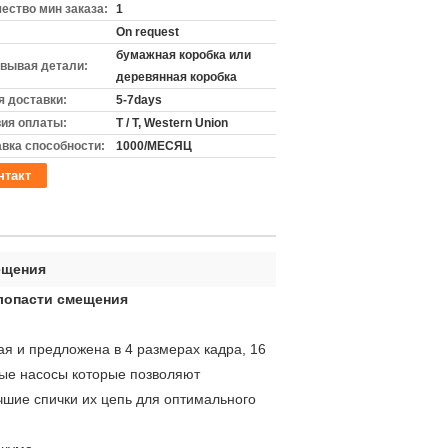
ество мин заказа:
1
On request
бумажная коробка или
вывая детали:
деревянная коробка
 доставки:
5-7days
ия оплаты:
T / T, Western Union
вка способности:
1000/МЕСЯЦ
нтакт
ещения
 лопасти смещения
я и предложена в 4 размерах кадра, 16
ные насосы которые позволяют
шие спички их цепь для оптимального