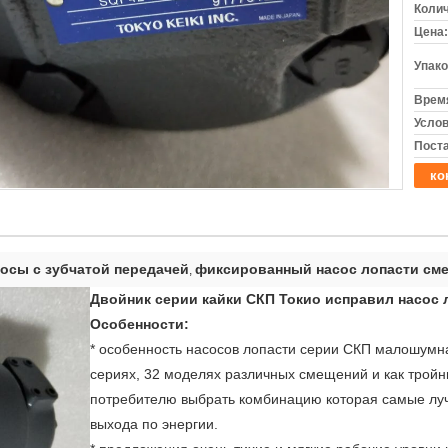
Колич
Цена:
Упако
Время
Услов
Поста
ко
сы с зубчатой передачей
фиксированный насос лопасти см
,
Двойник серии кайки СКП Токио исправил насос
Особенности:
* особенность насосов лопасти серии СКП малошумна
сериях, 32 моделях различных смещений и как трой
потребителю выбрать комбинацию которая самые луч
выхода по энергии.