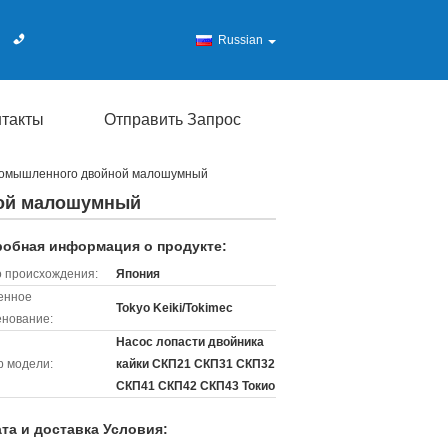
Russian
нтакты
Отправить Запрос
промышленного двойной малошумный
ной малошумный
обная информация о продукте:
 происхождения:
Япония
енное
Tokyo Keiki/Tokimec
нование:
Насос лопасти двойника
 модели:
кайки СКП21 СКП31 СКП32
СКП41 СКП42 СКП43 Токио
та и доставка Условия: