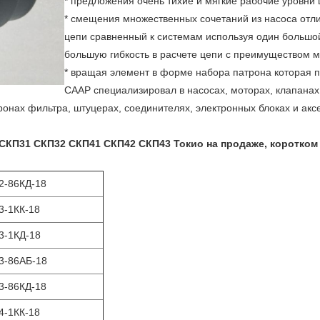
* предложения очень тихие и мягкие рабочие уровни
* смещения множественных сочетаний из насоса отли
цепи сравненный к системам используя один большо
большую гибкость в расчете цепи с преимуществом 
* вращая элемент в форме набора патрона которая 
СААР специализировал в насосах, моторах, клапанах
тронах фильтра, штуцерах, соединителях, электронных блоках и акс
 СКП31 СКП32 СКП41 СКП42 СКП43 Токио
на продаже,
коротком
2-86КД-18
3-1КК-18
3-1КД-18
3-86АБ-18
3-86КД-18
4-1КК-18