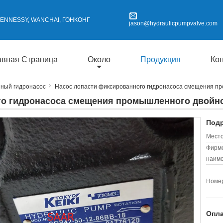
 HENNESSY, WANCHAI, ГОНКОНГ
jason@hydraulicpumpvalve.com
авная Страница
Около
Продукция
Ко
ный гидронасос
Насос лопасти фиксированного гидронасоса смещения 
го гидронасоса смещения промышленного двой
Подр
Место
Фирм
наиме
Номер
Опла