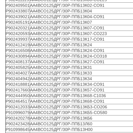
Р902409501
АА4ВСО125ДРГ/30Р-ППБ13К02-СО91
Р902433807
АА4ВСО125ДРГ/30Р-ППБ13К04
Р902439021
АА4ВСО125ДРГ/30Р-ППБ13К04-СО91
Р902405191
АА4ВСО125ДРГ/30Р-ППБ13К07
Р902420321
АА4ВСО125ДРГ/30Р-ППБ13К07-СО91
Р902420593
АА4ВСО125ДРГ/30Р-ППБ13К07-СО223
Р902439937
АА4ВСО125ДРГ/30Р-ППБ13К17-СО91
Р902412419
АА4ВСО125ДРГ/30Р-ППБ13К24
Р902416508
АА4ВСО125ДРГ/30Р-ППБ13К24-СО91
Р902430894
АА4ВСО125ДРГ/30Р-ППБ13К24-СО318
Р902408137
АА4ВСО125ДРГ/30Р-ППБ13К27-СО91
Р902405825
АА4ВСО125ДРГ/30Р-ППБ13К31
Р902404027
АА4ВСО125ДРГ/30Р-ППБ13К33
Р902404942
АА4ВСО125ДРГ/30Р-ППБ13К34
Р902418881
АА4ВСО125ДРГ/30Р-ППБ13К34-СО91
Р902417660
АА4ВСО125ДРГ/30Р-ППБ13К57-СО91
Р902444950
АА4ВСО125ДРГ/30Р-ППБ13К68-С1036
Р902464517
АА4ВСО125ДРГ/30Р-ППБ13К68-СО91
Р902412033
АА4ВСО125ДРГ/30Р-ППБ13КБ3-СО206
Р910996079
АА4ВСО125ДРГ/30Р-ППБ13КБ5-СО580
Р902420278
АА4ВСО125ДРГ/30Р-ППБ13КБ6
Р902423428
АА4ВСО125ДРГ/30Р-ППБ13Л60
Р910998645
АА4ВСО125ДРГ/30Р-ППБ13Н00