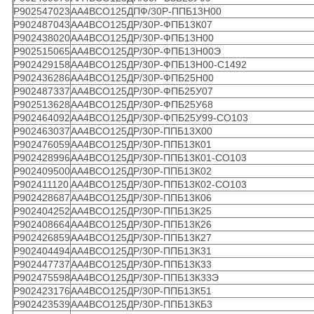
Р902547023
АА4ВСО125ДПФ/30Р-ППБ13Н00
Р902487043
АА4ВСО125ДР/30Р-ФПБ13К07
Р902438020
АА4ВСО125ДР/30Р-ФПБ13Н00
Р902515065
АА4ВСО125ДР/30Р-ФПБ13Н00Э
Р902429158
АА4ВСО125ДР/30Р-ФПБ13Н00-С1492
Р902436286
АА4ВСО125ДР/30Р-ФПБ25Н00
Р902487337
АА4ВСО125ДР/30Р-ФПБ25У07
Р902513628
АА4ВСО125ДР/30Р-ФПБ25У68
Р902464092
АА4ВСО125ДР/30Р-ФПБ25У99-СО103
Р902463037
АА4ВСО125ДР/30Р-ППБ13Х00
Р902476059
АА4ВСО125ДР/30Р-ППБ13К01
Р902428996
АА4ВСО125ДР/30Р-ППБ13К01-СО103
Р902409500
АА4ВСО125ДР/30Р-ППБ13К02
Р902411120
АА4ВСО125ДР/30Р-ППБ13К02-СО103
Р902428687
АА4ВСО125ДР/30Р-ППБ13К06
Р902404252
АА4ВСО125ДР/30Р-ППБ13К25
Р902408664
АА4ВСО125ДР/30Р-ППБ13К26
Р902426859
АА4ВСО125ДР/30Р-ППБ13К27
Р902404494
АА4ВСО125ДР/30Р-ППБ13К31
Р902447737
АА4ВСО125ДР/30Р-ППБ13К33
Р902475598
АА4ВСО125ДР/30Р-ППБ13К33Э
Р902423176
АА4ВСО125ДР/30Р-ППБ13К51
Р902423539
АА4ВСО125ДР/30Р-ППБ13КБ3