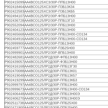
Р902415099
АА4ВСО125ХС3/30Р-ППБ13Н00
Р902418464
АА4ВСО125ХС3/30Р-ПЗБ13К34
Р902422583
АА4ВСО125ХС3/30Р-ПЗБ13КБ5
Р902494107
АА4ВСО125ЛР2/30Р-ФПБ13Н00
Р902436728
АА4ВСО125ЛР2/30Р-ППБ13Г10
Р902552094
АА4ВСО125ЛР2/30Р-ППБ13Н00
Р902404123
АА4ВСО125ЛР2/30Р-ППБ13Н00
Р902465668
АА4ВСО125ЛР2/30Р-ППБ13Н00-СО134
Р902404916
АА4ВСО125ЛР2/30Р-ППБ13Н00-СО134
Р910999900
АА4ВСО125ЛР2/30Р-ПЗБ13Н00
Р902459777
АА4ВСО125ЛР2/30Р-ПЗБ25Н00
Р910999901
АА4ВСО125ЛР2/30Р-ВПБ13Н00
Р902482681
АА4ВСО125ЛР2Д/30Р-ФПБ13Н00
Р902439057
АА4ВСО125ЛР2Д/30Р-ФЗБ13Н00
Р902416168
АА4ВСО125ЛР2Д/30Р-ППБ13Г30
Р902470088
АА4ВСО125ЛР2Д/30Р-ППБ13К01
Р902419048
АА4ВСО125ЛР2Д/30Р-ППБ13К57
Р902419299
АА4ВСО125ЛР2Д/30Р-ППБ13КБ3
Р910999797
АА4ВСО125ЛР2Д/30Р-ППБ13Н00
Р910999673
АА4ВСО125ЛР2Д/30Р-ППБ13Н00-СО134
Р902406448
АА4ВСО125ЛР2Д/30Р-ППБ13Н00Э
Р902406270
АА4ВСО125ЛР2Д/30Р-ППБ13Н00Э
Р902511738
АА4ВСО125ЛР2Д/30Р-ППБ25Х00
Р902471900
АА4ВСО125ЛР2Д/30Р-ППБ25Н00