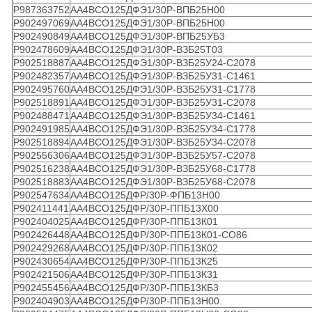
Р987363752
АА4ВСО125ДФЭ1/30Р-ВПБ25Н00
Р902497069
АА4ВСО125ДФЭ1/30Р-ВПБ25Н00
Р902490849
АА4ВСО125ДФЭ1/30Р-ВПБ25УБ3
Р902478609
АА4ВСО125ДФЭ1/30Р-ВЗБ25Т03
Р902518887
АА4ВСО125ДФЭ1/30Р-ВЗБ25У24-С2078
Р902482357
АА4ВСО125ДФЭ1/30Р-ВЗБ25У31-С1461
Р902495760
АА4ВСО125ДФЭ1/30Р-ВЗБ25У31-С1778
Р902518891
АА4ВСО125ДФЭ1/30Р-ВЗБ25У31-С2078
Р902488471
АА4ВСО125ДФЭ1/30Р-ВЗБ25У34-С1461
Р902491985
АА4ВСО125ДФЭ1/30Р-ВЗБ25У34-С1778
Р902518894
АА4ВСО125ДФЭ1/30Р-ВЗБ25У34-С2078
Р902556306
АА4ВСО125ДФЭ1/30Р-ВЗБ25У57-С2078
Р902516238
АА4ВСО125ДФЭ1/30Р-ВЗБ25У68-С1778
Р902518883
АА4ВСО125ДФЭ1/30Р-ВЗБ25У68-С2078
Р902547634
АА4ВСО125ДФР/30Р-ФПБ13Н00
Р902411441
АА4ВСО125ДФР/30Р-ППБ13Х00
Р902404025
АА4ВСО125ДФР/30Р-ППБ13К01
Р902426448
АА4ВСО125ДФР/30Р-ППБ13К01-СО86
Р902429268
АА4ВСО125ДФР/30Р-ППБ13К02
Р902430654
АА4ВСО125ДФР/30Р-ППБ13К25
Р902421506
АА4ВСО125ДФР/30Р-ППБ13К31
Р902455456
АА4ВСО125ДФР/30Р-ППБ13КБ3
Р902404903
АА4ВСО125ДФР/30Р-ППБ13Н00