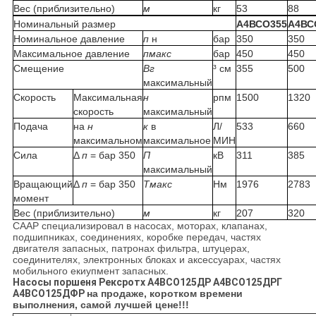
Вес (приблизительно)
м
кг
53
88
Номинальный размер
А4ВСО355
А4ВС
Номинальное давление
п
н
бар
350
350
Максимальное давление
пмакс
бар
450
450
Смещение
Вг
³ см
355
500
максимальный
Скорость
Максимальная
н
рпм
1500
1320
скорость
максимальный
Подача
на
н
к
в
Л/
533
660
максимальном
максимальное
МИН
Сила
Δ
п
= бар 350
П
кВ
311
385
максимальный
Вращающий
Δ
п
= бар 350
Тмакс
Нм
1976
2783
момент
Вес (приблизительно)
м
кг
207
320
СААР специализировал в насосах, моторах, клапанах,
подшипниках, соединениях, коробке передач, частях
двигателя запасных, патронах фильтра, штуцерах,
соединителях, электронных блоках и аксессуарах, частях
мобильного екиупмент запасных.
Насосы поршеня Рексротх А4ВСО125ДР А4ВСО125ДРГ
А4ВСО125ДФР
на продаже, коротком времени
выполнения, самой лучшей цене!!!