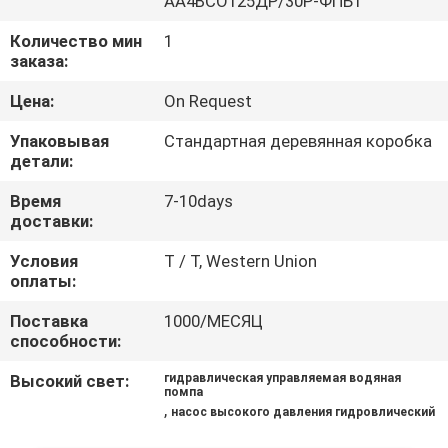
АА4ВСО125ДР/30Р-ФПБ1
КАЧЕСТВА
Количество мин
1
заказа:
СВЯЖИТЕСЬ
Цена:
On Request
МЫ
Упаковывая
Стандартная деревянная коробка
детали:
СПРОСИТЕ
Время
7-10days
ЦИТАТУ
доставки:
Условия
T / T, Western Union
КАРТА
оплаты:
САЙТА
Поставка
1000/МЕСЯЦ
способности:
PRIVACY
Высокий свет:
гидравлическая управляемая водяная
помпа
POLICY
,
насос высокого давления гидровлический