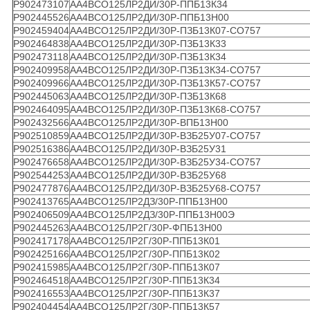
Р902473107
АА4ВСО125ЛР2ДИ/30Р-ППБ13К34
Р902445526
АА4ВСО125ЛР2ДИ/30Р-ППБ13Н00
Р902459404
АА4ВСО125ЛР2ДИ/30Р-ПЗБ13К07-СО757
Р902464838
АА4ВСО125ЛР2ДИ/30Р-ПЗБ13К33
Р902473118
АА4ВСО125ЛР2ДИ/30Р-ПЗБ13К34
Р902409958
АА4ВСО125ЛР2ДИ/30Р-ПЗБ13К34-СО757
Р902409966
АА4ВСО125ЛР2ДИ/30Р-ПЗБ13К57-СО757
Р902445063
АА4ВСО125ЛР2ДИ/30Р-ПЗБ13К68
Р902464095
АА4ВСО125ЛР2ДИ/30Р-ПЗБ13К68-СО757
Р902432566
АА4ВСО125ЛР2ДИ/30Р-ВПБ13Н00
Р902510859
АА4ВСО125ЛР2ДИ/30Р-ВЗБ25У07-СО757
Р902516386
АА4ВСО125ЛР2ДИ/30Р-ВЗБ25У31
Р902476658
АА4ВСО125ЛР2ДИ/30Р-ВЗБ25У34-СО757
Р902544253
АА4ВСО125ЛР2ДИ/30Р-ВЗБ25У68
Р902477876
АА4ВСО125ЛР2ДИ/30Р-ВЗБ25У68-СО757
Р902413765
АА4ВСО125ЛР2ДЗ/30Р-ППБ13Н00
Р902406509
АА4ВСО125ЛР2ДЗ/30Р-ППБ13Н00Э
Р902445263
АА4ВСО125ЛР2Г/30Р-ФПБ13Н00
Р902417178
АА4ВСО125ЛР2Г/30Р-ППБ13К01
Р902425166
АА4ВСО125ЛР2Г/30Р-ППБ13К02
Р902415985
АА4ВСО125ЛР2Г/30Р-ППБ13К07
Р902464518
АА4ВСО125ЛР2Г/30Р-ППБ13К34
Р902416553
АА4ВСО125ЛР2Г/30Р-ППБ13К37
Р902404454
АА4ВСО125ЛР2Г/30Р-ППБ13К57