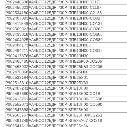
Р902448538
АА4ВСО125ДРГ/30Р-ППБ13Н00СО171
Р902455323
АА4ВСО125ДРГ/30Р-ППБ13Н00-С1197
Р902534180
АА4ВСО125ДРГ/30Р-ППБ13Н00-С2133
Р902407383
АА4ВСО125ДРГ/30Р-ППБ13Н00-СО91
Р902411589
АА4ВСО125ДРГ/30Р-ППБ13Н00-СО137
Р902569323
АА4ВСО125ДРГ/30Р-ППБ13Н00-СО206
Р902433818
АА4ВСО125ДРГ/30Р-ППБ13Н00-СО508
Р902404925
АА4ВСО125ДРГ/30Р-ППБ13Н00-СО580
Р902484173
АА4ВСО125ДРГ/30Р-ППБ13Н00Э
Р902484211
АА4ВСО125ДРГ/30Р-ППБ13Н00-СО318
Р902417878
АА4ВСО125ДРГ/30Р-ППБ13И30
Р902465495
АА4ВСО125ДРГ/30Р-ППБ25К68-СО206
Р902463932
АА4ВСО125ДРГ/30Р-ППБ25КБ3-СО206
Р902478968
АА4ВСО125ДРГ/30Р-ППБ25Н00
Р902532184
АА4ВСО125ДРГ/30Р-ППБ25У31
Р902513810
АА4ВСО125ДРГ/30Р-ППБ25У33
Р902407241
АА4ВСО125ДРГ/30Р-ВПБ13Н00
Р902467680
АА4ВСО125ДРГ/30Р-ВПБ13Н00-СО19
Р902413261
АА4ВСО125ДРГ/30Р-ВПБ13Н00-СО508
Р902552071
АА4ВСО125ДРГ/30Р-ВПБ13Н00-СО580
Р902547398
АА4ВСО125ДРГ/30Р-ВПБ25Н00
Р902565757
АА4ВСО125ДРГ/30Р-ВПБ25Н00КС2251
Р902481748
АА4ВСО125ДРГ/30Р-ВПБ25У07-СО318
Р902541612
АА4ВСО125ДРГ/30Р-ВПБ25У34