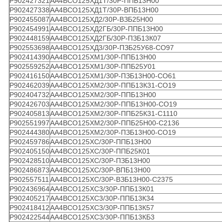
Р902427321
АА4ВСО125ХД1Т/30Р-ППБ13Н00
Р902427338
АА4ВСО125ХД1Т/30Р-ВПБ13Н00
Р902455087
АА4ВСО125ХД2/30Р-ВЗБ25Н00
Р902454991
АА4ВСО125ХД2ГБ/30Р-ППБ13Н00
Р902448159
АА4ВСО125ХД2ГБ/30Р-ПЗБ13К07
Р902553698
АА4ВСО125ХД3/30Р-ПЗБ25У68-СО97
Р902414390
АА4ВСО125ХМ1/30Р-ППБ13Н00
Р902559252
АА4ВСО125ХМ1/30Р-ППБ25У01
Р902416150
АА4ВСО125ХМ1/30Р-ПЗБ13Н00-СО61
Р902462039
АА4ВСО125ХМ2/30Р-ППБ13К31-СО19
Р902404732
АА4ВСО125ХМ2/30Р-ППБ13Н00
Р902426703
АА4ВСО125ХМ2/30Р-ППБ13Н00-СО19
Р902405813
АА4ВСО125ХМ2/30Р-ППБ25К31-С1110
Р902551997
АА4ВСО125ХМ2/30Р-ППБ25Н00-С2136
Р902444380
АА4ВСО125ХМ2/30Р-ПЗБ13Н00-СО19
Р902459786
АА4ВСО125ХС/30Р-ППБ13Н00
Р902405150
АА4ВСО125ХС/30Р-ППБ25К01
Р902428510
АА4ВСО125ХС/30Р-ПЗБ13Н00
Р902486873
АА4ВСО125ХС/30Р-ВПБ13Н00
Р902557511
АА4ВСО125ХС/30Р-ВЗБ13Н00-С2375
Р902436964
АА4ВСО125ХС3/30Р-ППБ13К01
Р902405217
АА4ВСО125ХС3/30Р-ППБ13К34
Р902418412
АА4ВСО125ХС3/30Р-ППБ13К57
Р902422544
АА4ВСО125ХС3/30Р-ППБ13КБ3