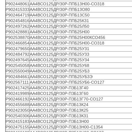
Р902448061
АА4ВСО125ДР/30Р-ППБ13Н00-СО318
Р902415333
АА4ВСО125ДР/30Р-ППБ13О80
Р902464719
АА4ВСО125ДР/30Р-ППБ13С50
Р902454816
АА4ВСО125ДР/30Р-ППБ25К31
Р902497262
АА4ВСО125ДР/30Р-ППБ25Л50
Р902428881
АА4ВСО125ДР/30Р-ППБ25Н00
Р902538870
АА4ВСО125ДР/30Р-ППБ25Н00КСО456
Р902466854
АА4ВСО125ДР/30Р-ППБ25Н00-СО318
Р902479650
АА4ВСО125ДР/30Р-ППБ25У31
Р902484792
АА4ВСО125ДР/30Р-ППБ25У33
Р902497645
АА4ВСО125ДР/30Р-ППБ25У34
Р902545058
АА4ВСО125ДР/30Р-ППБ25У68
Р902550049
АА4ВСО125ДР/30Р-ППБ25УБ3
Р902484661
АА4ВСО125ДР/30Р-ППБ25УБ3Э
Р902567111
АА4ВСО125ДР/30Р-ППБ25УБ6-СО127
Р902417425
АА4ВСО125ДР/30Р-ПЗБ13Г40
Р902419989
АА4ВСО125ДР/30Р-ПЗБ13Г60
Р902466192
АА4ВСО125ДР/30Р-ПЗБ13Г70-СО127
Р902455688
АА4ВСО125ДР/30Р-ПЗБ13К24
Р902423050
АА4ВСО125ДР/30Р-ПЗБ13К25
Р902540306
АА4ВСО125ДР/30Р-ПЗБ13К31
Р902415183
АА4ВСО125ДР/30Р-ПЗБ13Н00
Р902475155
АА4ВСО125ДР/30Р-ПЗБ13Н00-С1354