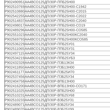
Р902490951
АА4ВСО125ДП/30Р-ППБ25Н00
Р902510769
АА4ВСО125ДП/30Р-ППБ25Н00-С1942
Р902510880
АА4ВСО125ДП/30Р-ППБ25Н00-С2015
Р902542255
АА4ВСО125ДП/30Р-ППБ25Н00-С2022
Р902514837
АА4ВСО125ДП/30Р-ППБ25Н00-С2040
Р902498017
АА4ВСО125ДП/30Р-ППБ25Н00-СО19
Р902489296
АА4ВСО125ДП/30Р-ППБ25Н00-СО585
Р902551023
АА4ВСО125ДП/30Р-ППБ25Н00КС2040
Р902569793
АА4ВСО125ДП/30Р-ППБ25Н00КСО585
Р902536229
АА4ВСО125ДП/30Р-ППБ25У01
Р902511065
АА4ВСО125ДП/30Р-ППБ25У31
Р902497115
АА4ВСО125ДП/30Р-ППБ25У34
Р902534219
АА4ВСО125ДП/30Р-ППБ25УБ3
Р902432328
АА4ВСО125ДП/30Р-ПЗБ13К34
Р902411850
АА4ВСО125ДП/30Р-ПЗБ13Н00
Р902461177
АА4ВСО125ДП/30Р-ПЗБ25И70
Р902537456
АА4ВСО125ДП/30Р-ПЗБ25У34
Р902404758
АА4ВСО125ДП/30Р-ВПБ13Н00
Р902416200
АА4ВСО125ДП/30Р-ВПБ13Н00-СО171
Р902511025
АА4ВСО125ДП/30Р-ВПБ25Н00
Р902510231
АА4ВСО125ДП/30Р-ВПБ25У68
Р902510233
АА4ВСО125ДП/30Р-ВЗБ25У31
Р902489071
АА4ВСО125ДП/30Р-ВЗБ25У34
Р902489070
АА4ВСО125ДП/30Р-ВЗБ25У99