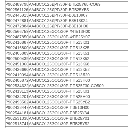
Р902489798
АА4ВСО125ДРГ/30Р-ВПБ25У68-СО69
Р902561126
АА4ВСО125ДРГ/30Р-ВПБ25УБ5
Р902445913
АА4ВСО125ДРГ/30Р-ВЗБ13К07
Р902472881
АА4ВСО125ДРГ/30Р-ВЗБ13К24
Р902472884
АА4ВСО125ДРГ/30Р-ВЗБ13Н00
Р902566759
АА4ВСО125ЭО1/30Р-ФПБ13Н00
Р902487850
АА4ВСО125ЭО1/30Р-ФПБ25У07
Р902416887
АА4ВСО125ЭО1/30Р-ППБ13К01
Р902416800
АА4ВСО125ЭО1/30Р-ППБ13К25
Р902405889
АА4ВСО125ЭО1/30Р-ППБ13К51
Р902500439
АА4ВСО125ЭО1/30Р-ППБ13К52
Р902451066
АА4ВСО125ЭО1/30Р-ППБ13К68
Р902426660
АА4ВСО125ЭО1/30Р-ППБ13КБ2
Р902419094
АА4ВСО125ЭО1/30Р-ППБ13Л20
Р902405872
АА4ВСО125ЭО1/30Р-ППБ13Н00
Р902534622
АА4ВСО125ЭО1/30Р-ППБ25Г30-СО509
Р902419113
АА4ВСО125ЭО1/30Р-ППБ25К01
Р902434201
АА4ВСО125ЭО1/30Р-ППБ25Н00
Р902493502
АА4ВСО125ЭО1/30Р-ППБ25УБ2
Р902438447
АА4ВСО125ЭО1/30Р-ПЗБ13Н00
Р902544181
АА4ВСО125ЭО1/30Р-ПЗБ25У34
Р902531338
АА4ВСО125ЭО1/30Р-ВПБ25У01
Р902513741
АА4ВСО125ЭО1/30Р-ВПБ25У52