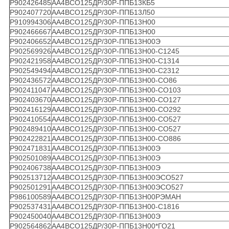
Р902426485
АА4ВСО125ДР/30Р-ППБ13КБ5
Р902407720
АА4ВСО125ДР/30Р-ППБ13Л50
Р910994306
АА4ВСО125ДР/30Р-ППБ13Н00
Р902466667
АА4ВСО125ДР/30Р-ППБ13Н00
Р902406652
АА4ВСО125ДР/30Р-ППБ13Н00Э
Р902569926
АА4ВСО125ДР/30Р-ППБ13Н00-С1245
Р902421958
АА4ВСО125ДР/30Р-ППБ13Н00-С1314
Р902549494
АА4ВСО125ДР/30Р-ППБ13Н00-С2312
Р902436572
АА4ВСО125ДР/30Р-ППБ13Н00-СО86
Р902411047
АА4ВСО125ДР/30Р-ППБ13Н00-СО103
Р902403670
АА4ВСО125ДР/30Р-ППБ13Н00-СО127
Р902416129
АА4ВСО125ДР/30Р-ППБ13Н00-СО292
Р902410554
АА4ВСО125ДР/30Р-ППБ13Н00-СО527
Р902489410
АА4ВСО125ДР/30Р-ППБ13Н00-СО527
Р902422821
АА4ВСО125ДР/30Р-ППБ13Н00-СО886
Р902471831
АА4ВСО125ДР/30Р-ППБ13Н00Э
Р902501089
АА4ВСО125ДР/30Р-ППБ13Н00Э
Р902406738
АА4ВСО125ДР/30Р-ППБ13Н00Э
Р902513712
АА4ВСО125ДР/30Р-ППБ13Н00ЭСО527
Р902501291
АА4ВСО125ДР/30Р-ППБ13Н00ЭСО527
Р986100589
АА4ВСО125ДР/30Р-ППБ13Н00РЭМАН
Р902537431
АА4ВСО125ДР/30Р-ППБ13Н00-С1816
Р902450040
АА4ВСО125ДР/30Р-ППБ13Н00Э
Р902564862
АА4ВСО125ДР/30Р-ППБ13Н00*ГО21