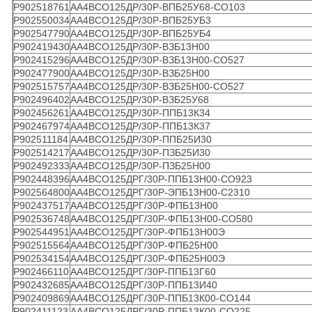
Р902518761
АА4ВСО125ДР/30Р-ВПБ25У68-СО103
Р902550034
АА4ВСО125ДР/30Р-ВПБ25УБ3
Р902547790
АА4ВСО125ДР/30Р-ВПБ25УБ4
Р902419430
АА4ВСО125ДР/30Р-ВЗБ13Н00
Р902415296
АА4ВСО125ДР/30Р-ВЗБ13Н00-СО527
Р902477900
АА4ВСО125ДР/30Р-ВЗБ25Н00
Р902515757
АА4ВСО125ДР/30Р-ВЗБ25Н00-СО527
Р902496402
АА4ВСО125ДР/30Р-ВЗБ25У68
Р902456261
АА4ВСО125ДР/30Р-ППБ13К34
Р902467974
АА4ВСО125ДР/30Р-ППБ13К37
Р902511184
АА4ВСО125ДР/30Р-ППБ25И30
Р902514217
АА4ВСО125ДР/30Р-ПЗБ25И30
Р902492333
АА4ВСО125ДР/30Р-ПЗБ25Н00
Р902448396
АА4ВСО125ДРГ/30Р-ППБ13Н00-СО923
Р902564800
АА4ВСО125ДРГ/30Р-ЭПБ13Н00-С2310
Р902437517
АА4ВСО125ДРГ/30Р-ФПБ13Н00
Р902536748
АА4ВСО125ДРГ/30Р-ФПБ13Н00-СО580
Р902544951
АА4ВСО125ДРГ/30Р-ФПБ13Н00Э
Р902515564
АА4ВСО125ДРГ/30Р-ФПБ25Н00
Р902534154
АА4ВСО125ДРГ/30Р-ФПБ25Н00Э
Р902466110
АА4ВСО125ДРГ/30Р-ППБ13Г60
Р902432685
АА4ВСО125ДРГ/30Р-ППБ13И40
Р902409869
АА4ВСО125ДРГ/30Р-ППБ13К00-СО144
Р902411123
АА4ВСО125ДРГ/30Р-ППБ13К00-СО225