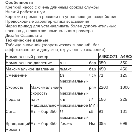
Особенности
Крепкий насос с очень длинным сроком службы
Низкий работая шум
Короткие времена реакции на управляющее воздействие
Превосходные характеристики всасывания
Через привод для устанавливать более дополнительных
насосов до такого же номинального размера
Дизайн Свашплате
Технические данные
Таблица значений (теоретических значений, без
эффективности и допусков; округленные значения)
Номинальный размер
А4ВСО71
А4ВС
Номинальное давление
п
н
бар
350
350
Максимальное давление
пмакс
бар
450
450
Смещение
Вг
³ см
71
125
максимальный
Скорость
Максимальная
н
рпм
2200
1800
скорость
максимальный
Подача
на
н
к
в
Л/
156
225
максимальном
максимальное
МИН
Сила
Δ
п
= бар 350
П
кВ
91
131
максимальный
Вращающий
Δ
п
= бар 350
Тмакс
Нм
395
696
момент