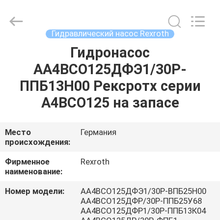
Saar
HK
Electronic
Limited.
All
Гидравлический насос Rexroth
Rights
Reserved.
Гидронасос
ДОМ
АА4ВСО125ДФЭ1/30Р-
ПРОДУКТЫ
ППБ13Н00 Рексротх серии
А4ВСО125 на запасе
О
НАС
Место
Германия
происхождения:
ПУТЕШЕСТВИЕ
Фирменное
Rexroth
наименование:
ФАБРИКИ
Номер модели:
АА4ВСО125ДФЭ1/30Р-ВПБ25Н00
АА4ВСО125ДФР/30Р-ППБ25У68
ПРОВЕРКА
АА4ВСО125ДФР1/30Р-ППБ13К04