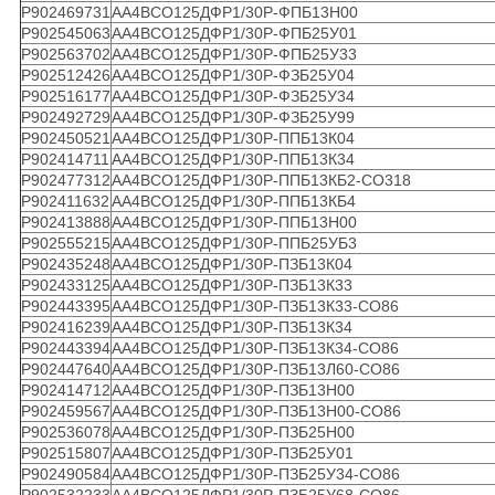
Р902469731
АА4ВСО125ДФР1/30Р-ФПБ13Н00
Р902545063
АА4ВСО125ДФР1/30Р-ФПБ25У01
Р902563702
АА4ВСО125ДФР1/30Р-ФПБ25У33
Р902512426
АА4ВСО125ДФР1/30Р-ФЗБ25У04
Р902516177
АА4ВСО125ДФР1/30Р-ФЗБ25У34
Р902492729
АА4ВСО125ДФР1/30Р-ФЗБ25У99
Р902450521
АА4ВСО125ДФР1/30Р-ППБ13К04
Р902414711
АА4ВСО125ДФР1/30Р-ППБ13К34
Р902477312
АА4ВСО125ДФР1/30Р-ППБ13КБ2-СО318
Р902411632
АА4ВСО125ДФР1/30Р-ППБ13КБ4
Р902413888
АА4ВСО125ДФР1/30Р-ППБ13Н00
Р902555215
АА4ВСО125ДФР1/30Р-ППБ25УБ3
Р902435248
АА4ВСО125ДФР1/30Р-ПЗБ13К04
Р902433125
АА4ВСО125ДФР1/30Р-ПЗБ13К33
Р902443395
АА4ВСО125ДФР1/30Р-ПЗБ13К33-СО86
Р902416239
АА4ВСО125ДФР1/30Р-ПЗБ13К34
Р902443394
АА4ВСО125ДФР1/30Р-ПЗБ13К34-СО86
Р902447640
АА4ВСО125ДФР1/30Р-ПЗБ13Л60-СО86
Р902414712
АА4ВСО125ДФР1/30Р-ПЗБ13Н00
Р902459567
АА4ВСО125ДФР1/30Р-ПЗБ13Н00-СО86
Р902536078
АА4ВСО125ДФР1/30Р-ПЗБ25Н00
Р902515807
АА4ВСО125ДФР1/30Р-ПЗБ25У01
Р902490584
АА4ВСО125ДФР1/30Р-ПЗБ25У34-СО86
Р902532233
АА4ВСО125ДФР1/30Р-ПЗБ25У68-СО86