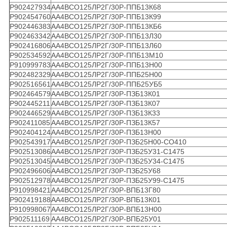
Р902427934
АА4ВСО125ЛР2Г/30Р-ППБ13К68
Р902454760
АА4ВСО125ЛР2Г/30Р-ППБ13К99
Р902446383
АА4ВСО125ЛР2Г/30Р-ППБ13КБ6
Р902463342
АА4ВСО125ЛР2Г/30Р-ППБ13Л30
Р902416806
АА4ВСО125ЛР2Г/30Р-ППБ13Л60
Р902534592
АА4ВСО125ЛР2Г/30Р-ППБ13М10
Р910999783
АА4ВСО125ЛР2Г/30Р-ППБ13Н00
Р902482329
АА4ВСО125ЛР2Г/30Р-ППБ25Н00
Р902516561
АА4ВСО125ЛР2Г/30Р-ППБ25УБ5
Р902464579
АА4ВСО125ЛР2Г/30Р-ПЗБ13К01
Р902445211
АА4ВСО125ЛР2Г/30Р-ПЗБ13К07
Р902446529
АА4ВСО125ЛР2Г/30Р-ПЗБ13К33
Р902411085
АА4ВСО125ЛР2Г/30Р-ПЗБ13К57
Р902404124
АА4ВСО125ЛР2Г/30Р-ПЗБ13Н00
Р902543917
АА4ВСО125ЛР2Г/30Р-ПЗБ25Н00-СО410
Р902513086
АА4ВСО125ЛР2Г/30Р-ПЗБ25У31-С1475
Р902513045
АА4ВСО125ЛР2Г/30Р-ПЗБ25У34-С1475
Р902496606
АА4ВСО125ЛР2Г/30Р-ПЗБ25У68
Р902512978
АА4ВСО125ЛР2Г/30Р-ПЗБ25У99-С1475
Р910998421
АА4ВСО125ЛР2Г/30Р-ВПБ13Г80
Р902419188
АА4ВСО125ЛР2Г/30Р-ВПБ13К01
Р910998067
АА4ВСО125ЛР2Г/30Р-ВПБ13Н00
Р902511169
АА4ВСО125ЛР2Г/30Р-ВПБ25У01