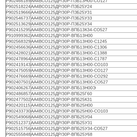
Р902466189
АА4ВСО125ДР/30Р-ПЗБ13Н00-СО127
Р902518224
АА4ВСО125ДР/30Р-ПЗБ25У24
Р902519666
АА4ВСО125ДР/30Р-ПЗБ25У31
Р902546737
АА4ВСО125ДР/30Р-ПЗБ25У33
Р902513629
АА4ВСО125ДР/30Р-ПЗБ25У34
Р902415295
АА4ВСО125ДР/30Р-ВПБ13К34-СО527
Р910999362
АА4ВСО125ДР/30Р-ВПБ13Н00
Р902568329
АА4ВСО125ДР/30Р-ВПБ13Н00-С1245
Р902456636
АА4ВСО125ДР/30Р-ВПБ13Н00-С1306
Р902428021
АА4ВСО125ДР/30Р-ВПБ13Н00-С1388
Р902478964
АА4ВСО125ДР/30Р-ВПБ13Н00-С1787
Р902419143
АА4ВСО125ДР/30Р-ВПБ13Н00-СО103
Р902475059
АА4ВСО125ДР/30Р-ВПБ13Н00-СО127
Р902476669
АА4ВСО125ДР/30Р-ВПБ13Н00-СО292
Р902407501
АА4ВСО125ДР/30Р-ВПБ13Н00-СО527
Р902406267
АА4ВСО125ДР/30Р-ВПБ13Н00Э
Р902486857
АА4ВСО125ДР/30Р-ВПБ25Г60
Р902477502
АА4ВСО125ДР/30Р-ВПБ25К31
Р902420115
АА4ВСО125ДР/30Р-ВПБ25Н00
Р902433730
АА4ВСО125ДР/30Р-ВПБ25Н00-СО103
Р902549068
АА4ВСО125ДР/30Р-ВПБ25У04
Р902512371
АА4ВСО125ДР/30Р-ВПБ25У31
Р902515756
АА4ВСО125ДР/30Р-ВПБ25У34-СО527
Р902555848
АА4ВСО125ДР/30Р-ВПБ25У68