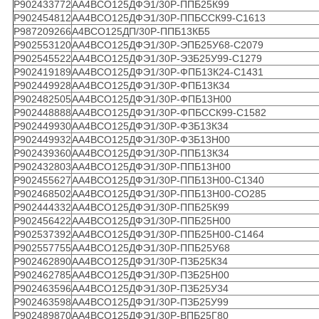
Р902433772
АА4ВСО125ДФЭ1/30Р-ППБ25К99
Р902454812
АА4ВСО125ДФЭ1/30Р-ППБССК99-С1613
Р987209266
А4ВСО125ДП/30Р-ППБ13КБ5
Р902553120
АА4ВСО125ДФЭ1/30Р-ЭПБ25У68-С2079
Р902545522
АА4ВСО125ДФЭ1/30Р-ЭЗБ25У99-С1279
Р902419189
АА4ВСО125ДФЭ1/30Р-ФПБ13К24-С1431
Р902449928
АА4ВСО125ДФЭ1/30Р-ФПБ13К34
Р902482505
АА4ВСО125ДФЭ1/30Р-ФПБ13Н00
Р902448888
АА4ВСО125ДФЭ1/30Р-ФПБССК99-С1582
Р902449930
АА4ВСО125ДФЭ1/30Р-ФЗБ13К34
Р902449932
АА4ВСО125ДФЭ1/30Р-ФЗБ13Н00
Р902439360
АА4ВСО125ДФЭ1/30Р-ППБ13К34
Р902432803
АА4ВСО125ДФЭ1/30Р-ППБ13Н00
Р902455627
АА4ВСО125ДФЭ1/30Р-ППБ13Н00-С1340
Р902468502
АА4ВСО125ДФЭ1/30Р-ППБ13Н00-СО285
Р902444332
АА4ВСО125ДФЭ1/30Р-ППБ25К99
Р902456422
АА4ВСО125ДФЭ1/30Р-ППБ25Н00
Р902537392
АА4ВСО125ДФЭ1/30Р-ППБ25Н00-С1464
Р902557755
АА4ВСО125ДФЭ1/30Р-ППБ25У68
Р902462890
АА4ВСО125ДФЭ1/30Р-ПЗБ25К34
Р902462785
АА4ВСО125ДФЭ1/30Р-ПЗБ25Н00
Р902463596
АА4ВСО125ДФЭ1/30Р-ПЗБ25У34
Р902463598
АА4ВСО125ДФЭ1/30Р-ПЗБ25У99
Р902489870
АА4ВСО125ДФЭ1/30Р-ВПБ25Г80