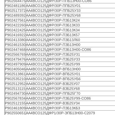
Р902564475
АА4ВСО125ДФР/30Р-ППБ13Н00-СО86
Р902481186
АА4ВСО125ДФР/30Р-ППБ25У01
Р902517372
АА4ВСО125ДФР/30Р-ППБ25У33
Р902489392
АА4ВСО125ДФР/30Р-ППБ25У68
Р902427561
АА4ВСО125ДФР/30Р-ПЗБ13К24
Р902422260
АА4ВСО125ДФР/30Р-ПЗБ13К33
Р902422425
АА4ВСО125ДФР/30Р-ПЗБ13К34
Р902416922
АА4ВСО125ДФР/30Р-ПЗБ13К57
Р902413380
АА4ВСО125ДФР/30Р-ПЗБ13Л60
Р902461530
АА4ВСО125ДФР/30Р-ПЗБ13Н00
Р902447468
АА4ВСО125ДФР/30Р-ПЗБ13Н00-СО86
Р902566769
АА4ВСО125ДФР/30Р-ПЗБ25У31
Р902479476
АА4ВСО125ДФР/30Р-ПЗБ25У33
Р902497909
АА4ВСО125ДФР/30Р-ПЗБ25У99
Р902405046
АА4ВСО125ДФР/30Р-ВПБ13Н00
Р902513861
АА4ВСО125ДФР/30Р-ВПБ25У01
Р902535210
АА4ВСО125ДФР/30Р-ВПБ25УБ6
Р902512952
АА4ВСО125ДФР/30Р-ВЗБ25У07
Р902513115
АА4ВСО125ДФР/30Р-ВЗБ25У68
Р902494730
АА4ВСО125ДФР/30Р-ППБ25Г70
Р902567834
АА4ВСО125ДФР/30Р-ПЗБ25У99-СО86
Р902512155
АА4ВСО125ДФР/30Р-ВЗБ25У34
Р902461809
АА4ВСО125ДФР/30Р-ПЗБ13КБ3
Р902550651
АА4ВСО125ДФР1/30Р-ЭПБ13Н00-С2079