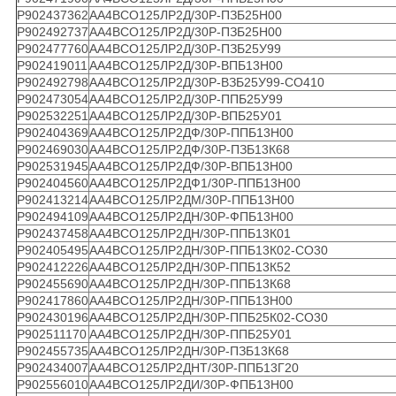
Р902437362
АА4ВСО125ЛР2Д/30Р-ПЗБ25Н00
Р902492737
АА4ВСО125ЛР2Д/30Р-ПЗБ25Н00
Р902477760
АА4ВСО125ЛР2Д/30Р-ПЗБ25У99
Р902419011
АА4ВСО125ЛР2Д/30Р-ВПБ13Н00
Р902492798
АА4ВСО125ЛР2Д/30Р-ВЗБ25У99-СО410
Р902473054
АА4ВСО125ЛР2Д/30Р-ППБ25У99
Р902532251
АА4ВСО125ЛР2Д/30Р-ВПБ25У01
Р902404369
АА4ВСО125ЛР2ДФ/30Р-ППБ13Н00
Р902469030
АА4ВСО125ЛР2ДФ/30Р-ПЗБ13К68
Р902531945
АА4ВСО125ЛР2ДФ/30Р-ВПБ13Н00
Р902404560
АА4ВСО125ЛР2ДФ1/30Р-ППБ13Н00
Р902413214
АА4ВСО125ЛР2ДМ/30Р-ППБ13Н00
Р902494109
АА4ВСО125ЛР2ДН/30Р-ФПБ13Н00
Р902437458
АА4ВСО125ЛР2ДН/30Р-ППБ13К01
Р902405495
АА4ВСО125ЛР2ДН/30Р-ППБ13К02-СО30
Р902412226
АА4ВСО125ЛР2ДН/30Р-ППБ13К52
Р902455690
АА4ВСО125ЛР2ДН/30Р-ППБ13К68
Р902417860
АА4ВСО125ЛР2ДН/30Р-ППБ13Н00
Р902430196
АА4ВСО125ЛР2ДН/30Р-ППБ25К02-СО30
Р902511170
АА4ВСО125ЛР2ДН/30Р-ППБ25У01
Р902455735
АА4ВСО125ЛР2ДН/30Р-ПЗБ13К68
Р902434007
АА4ВСО125ЛР2ДНТ/30Р-ППБ13Г20
Р902556010
АА4ВСО125ЛР2ДИ/30Р-ФПБ13Н00