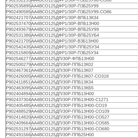
Р902535895
АА4ВСО125ДФР1/30Р-ПЗБ25У99
Р902490585
АА4ВСО125ДФР1/30Р-ПЗБ25У99-СО86
Р902421707
АА4ВСО125ДФР1/30Р-ВПБ13К34
Р902537470
АА4ВСО125ДФР1/30Р-ВПБ13Н00
Р902493679
АА4ВСО125ДФР1/30Р-ВПБ25У99
Р902531386
АА4ВСО125ДФР1/30Р-ВПБ25УБ4
Р902421705
АА4ВСО125ДФР1/30Р-ВЗБ13Н00
Р902542435
АА4ВСО125ДФР1/30Р-ППБ25У34
Р902515809
АА4ВСО125ДФР1/30Р-ПЗБ25У34
Р902546277
АА4ВСО125ДП/30Р-ФПБ13Н00
Р902500279
АА4ВСО125ДП/30Р-ППБ13К02
Р902467361
АА4ВСО125ДП/30Р-ППБ13К07
Р902426005
АА4ВСО125ДП/30Р-ППБ13К07-СО318
Р902411851
АА4ВСО125ДП/30Р-ППБ13К34
Р902463095
АА4ВСО125ДП/30Р-ППБ13КБ5
Р902404894
АА4ВСО125ДП/30Р-ППБ13Н00
Р902437304
АА4ВСО125ДП/30Р-ППБ13Н00-С1271
Р902405485
АА4ВСО125ДП/30Р-ППБ13Н00-СО19
Р902488529
АА4ВСО125ДП/30Р-ППБ13Н00-СО109
Р902414820
АА4ВСО125ДП/30Р-ППБ13Н00-СО527
Р902409664
АА4ВСО125ДП/30Р-ППБ13Н00-СО585
Р902531297
АА4ВСО125ДП/30Р-ППБ13Н00-СО680
Р902491566
АА4ВСО125ДП/30Р-ППБ25Н00