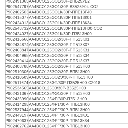
Р902491365
АА4ВСО125ЭО1/30Р-ВПБ25УБ2
Р902547797
АА4ВСО125ЭО1/30Р-ВЗБ25У04-СО2
Р902402503
АА4ВСО125ЭО1К/30Р-ППБ13Г40
Р902415077
АА4ВСО125ЭО1К/30Р-ППБ13К01
Р902424013
АА4ВСО125ЭО1К/30Р-ППБ13К34
Р902548732
АА4ВСО125ЭО1К/30Р-ППБ13Н00-СО2
Р902424027
АА4ВСО125ЭО1К/30Р-ПЗБ13Н00
Р902416666
АА4ВСО125ЭО2/30Р-ППБ13К01
Р902434874
АА4ВСО125ЭО2/30Р-ППБ13К07
Р902463847
АА4ВСО125ЭО2/30Р-ППБ13К31
Р902404968
АА4ВСО125ЭО2/30Р-ППБ13К34
Р902439414
АА4ВСО125ЭО2/30Р-ППБ13К37
Р902408788
АА4ВСО125ЭО2/30Р-ППБ13Н00
Р902510306
АА4ВСО125ЭО2/30Р-ВПБ13Н00
Р902410589
АА4ВСО125ЭО2Э/30Р-ППБ13Н00
Р902511674
АА4ВСО125ЭП/30Р-ПЗБ25Н00-С2018
Р902534565
АА4ВСО125ЭЗ/30Р-ВЗБ25Н00
Р902431367
АА4ВСО125ФЭ1/30Р-ППБ13Н00
Р902436990
АА4ВСО125ФР/30Р-ПЗБ13Н00
Р902414295
АА4ВСО125ФР1/30Р-ППБ13Н00
Р902537944
АА4ВСО125ФРГ/30Р-ЭПБ13Н00
Р902449197
АА4ВСО125ФРГ/30Р-ППБ13К01
Р902470637
АА4ВСО125ФРГ/30Р-ППБ13К34
Р902402762
АА4ВСО125ФРГ/30Р-ППБ13Н00