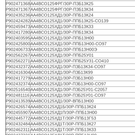
Р902471368
АА4ВСО125ФРГ/30Р-ПЗБ13К25
Р902471367
АА4ВСО125ФРГ/30Р-ПЗБ13К34
Р902435236
АА4ВСО125ХД1/30Р-ППБ13К24
Р902424282
АА4ВСО125ХД1/30Р-ППБ13К25-СО139
Р902459473
АА4ВСО125ХД1/30Р-ППБ13К33
Р902417280
АА4ВСО125ХД1/30Р-ППБ13К34
Р902403595
АА4ВСО125ХД1/30Р-ППБ13Н00
Р902425800
АА4ВСО125ХД1/30Р-ППБ13Н00-СО97
Р902406733
АА4ВСО125ХД1/30Р-ППБ13Н00Э
Р902562267
АА4ВСО125ХД1/30Р-ППБ25У01
Р902562271
АА4ВСО125ХД1/30Р-ППБ25У31-СО410
Р902432372
АА4ВСО125ХД1/30Р-ПЗБ13К34-СО97
Р902416304
АА4ВСО125ХД1/30Р-ПЗБ13К99
Р902417279
АА4ВСО125ХД1/30Р-ПЗБ13Н00
Р902432374
АА4ВСО125ХД1/30Р-ПЗБ13Н00-СО97
Р902516540
АА4ВСО125ХД1/30Р-ПЗБ25У01-С2057
Р902481116
АА4ВСО125ХД1/30Р-ПЗБ25У01-СО97
Р902413539
АА4ВСО125ХД1/30Р-ВПБ13Н00
Р902426574
АА4ВСО125ХД1Б/30Р-ППБ13К24
Р902455907
АА4ВСО125ХД1П/30Р-ППБ13Н00
Р902445772
АА4ВСО125ХД1Т/30Р-ППБ13Г53
Р902432484
АА4ВСО125ХД1Т/30Р-ППБ13К27
Р902462311
АА4ВСО125ХД1Т/30Р-ППБ13К33