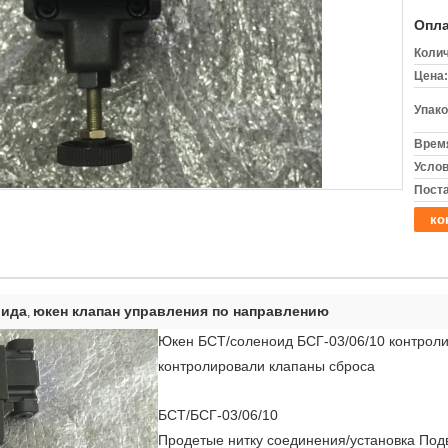
Опла
Колич
Цена:
Упако
Время
Услов
Поста
ко
оида
юкен клапан управления по направлению
,
Юкен БСТ/соленоид БСГ-03/06/10 контрол
контролировали клапаны сброса
БСТ/БСГ-03/06/10
Продетые нитку соединения/установка Под