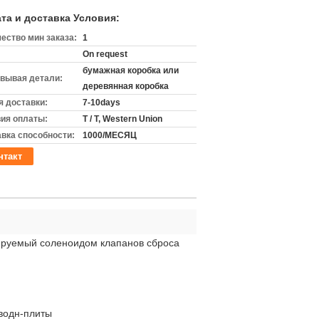
та и доставка Условия:
ество мин заказа:
1
On request
бумажная коробка или
вывая детали:
деревянная коробка
 доставки:
7-10days
ия оплаты:
T / T, Western Union
вка способности:
1000/МЕСЯЦ
нтакт
ируемый соленоидом клапанов сброса
водн-плиты