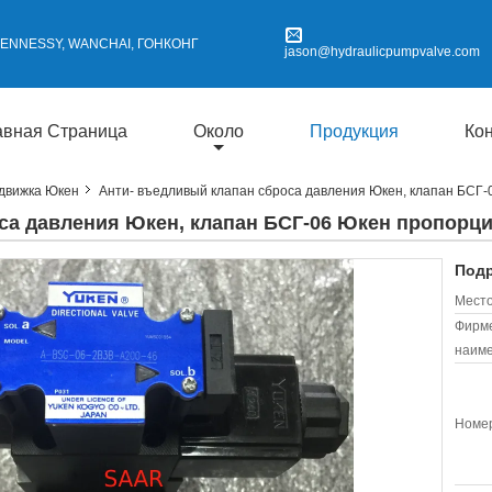
 HENNESSY, WANCHAI, ГОНКОНГ
jason@hydraulicpumpvalve.com
авная Страница
Около
Продукция
Ко
движка Юкен
Анти- въедливый клапан сброса давления Юкен, клапан БСГ
са давления Юкен, клапан БСГ-06 Юкен пропор
Подр
Место
Фирм
наиме
Номер