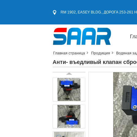
RM 1902, EASEY BLDG., ДОРОГА 253-261
Гл
Главная страница
Продукция
Водяная за
Анти- въедливый клапан сбро