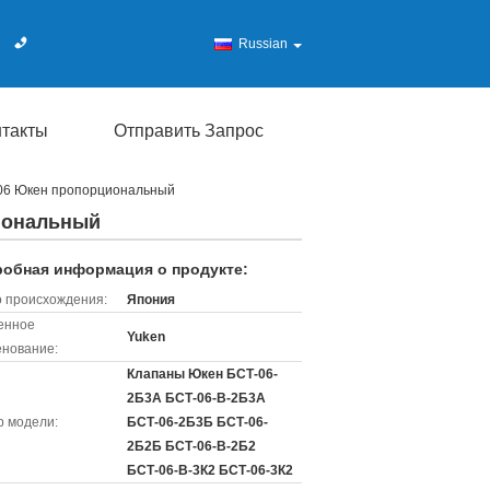
Russian
нтакты
Отправить Запрос
-06 Юкен пропорциональный
циональный
обная информация о продукте:
 происхождения:
Япония
енное
Yuken
нование:
Клапаны Юкен БСТ-06-
2Б3А БСТ-06-В-2Б3А
 модели:
БСТ-06-2Б3Б БСТ-06-
2Б2Б БСТ-06-В-2Б2
БСТ-06-В-3К2 БСТ-06-3К2