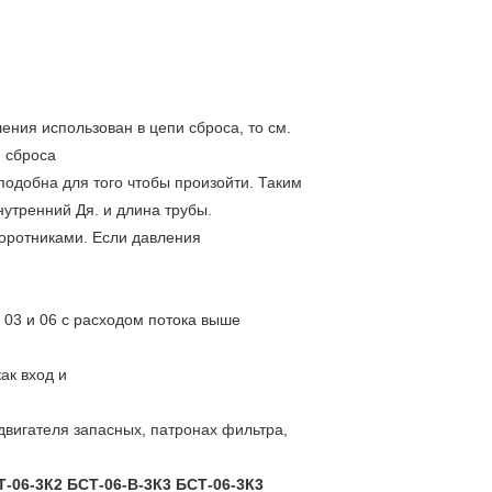
ения использован в цепи сброса, то см.
м сброса
одобна для того чтобы произойти. Таким
утренний Дя. и длина трубы.
оротниками. Если давления
03 и 06 с расходом потока выше
ак вход и
двигателя запасных, патронах фильтра,
-06-3К2 БСТ-06-В-3К3 БСТ-06-3К3