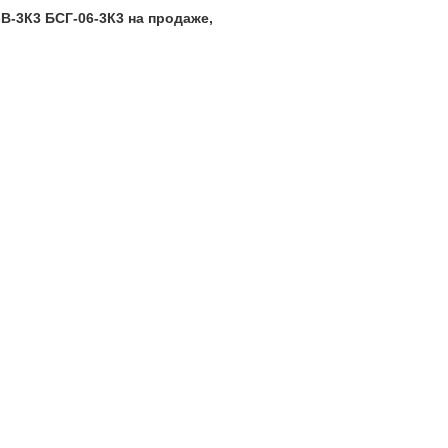
-В-3К3 БСГ-06-3К3
на продаже,