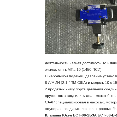
деятельности нельзя достигнуть, то извл
эквивалент к МПа 10 (1450 ПСИ).
С небольшой подачей, давление установ
8 Л/МИН (2,1 ГПМ США) и модель 10 с 1
2 продетых нитку порта давления соедин
другое как выход или клапан может быть 
СААР специализировал в насосах, мотора
штуцерах, соединителях, электронных бл
Клапаны Юкен БСТ-06-2Б3А БСТ-06-В-2