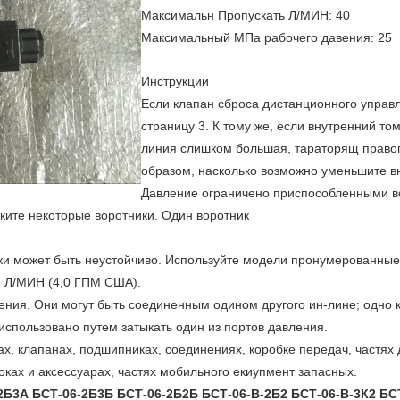
Максимальн Пропускать Л/МИН: 40
Максимальный МПа рабочего давения: 25
Инструкции
Если клапан сброса дистанционного управл
страницу 3. К тому же, если внутренний то
линия слишком большая, тараторящ правоп
образом, насколько возможно уменьшите вн
Давление ограничено приспособленными в
еките некоторые воротники. Один воротник
ки может быть неустойчиво. Используйте модели пронумерованные 
5 Л/МИН (4,0 ГПМ США).
ения. Они могут быть соединенным одином другого ин-лине; одно к
использовано путем затыкать один из портов давления.
х, клапанах, подшипниках, соединениях, коробке передач, частях 
оках и аксессуарах, частях мобильного екиупмент запасных.
Б3А БСТ-06-2Б3Б БСТ-06-2Б2Б БСТ-06-В-2Б2 БСТ-06-В-3К2 БСТ