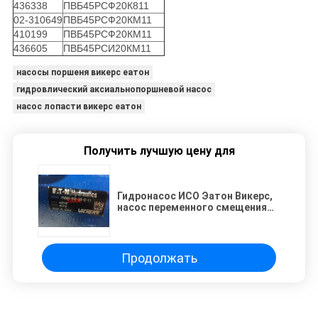
436338
ПВБ45РСФ20К811
02-310649
ПВБ45РСФ20КМ11
410199
ПВБ45РСФ20КМ11
436605
ПВБ45РСИ20КМ11
насосы поршеня викерс еатон
гидровлический аксиальнопоршневой насос
насос лопасти викерс еатон
Получить лучшую цену для
Гидронасос ИСО Эатон Викерс,
насос переменного смещения
ПВБ45 аксиальнопоршневой
Продолжать