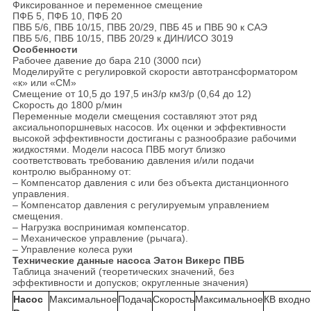
Фиксированное и переменное смещение
ПФБ 5, ПФБ 10, ПФБ 20
ПВБ 5/6, ПВБ 10/15, ПВБ 20/29, ПВБ 45 и ПВБ 90 к САЭ
ПВБ 5/6, ПВБ 10/15, ПВБ 20/29 к ДИН/ИСО 3019
Особенности
Рабочее давение до бара 210 (3000 пси)
Моделируйте с регулировкой скорости автотрансформатором
«к» или «СМ»
Смещение от 10,5 до 197,5 ин3/р км3/р (0,64 до 12)
Скорость до 1800 р/мин
Переменные модели смещения составляют этот ряд
аксиальнопоршневых насосов. Их оценки и эффективности
высокой эффективности достиганы с разнообразие рабочими
жидкостями. Модели насоса ПВБ могут близко
соответствовать требованию давления и/или подачи
контролю выбранному от:
– Компенсатор давления с или без объекта дистанционного
управления.
– Компенсатор давления с регулируемым управлением
смещения.
– Нагрузка воспринимая компенсатор.
– Механическое управление (рычага).
– Управление колеса руки
Технические данные насоса Эатон Викерс ПВБ
Таблица значений (теоретических значений, без
эффективности и допусков; округленные значения)
Насос
Максимальное
Подача
Скорость
Максимальное
КВ входно