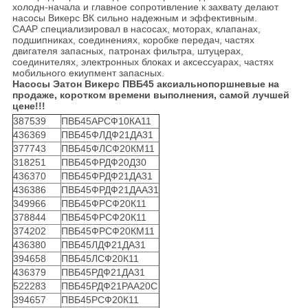
холодн-начала и главное сопротивление к захвату делают
насосы Викерс ВК сильно надежным и эффективным.
СААР специализировал в насосах, моторах, клапанах,
подшипниках, соединениях, коробке передач, частях
двигателя запасных, патронах фильтра, штуцерах,
соединителях, электронных блоках и аксессуарах, частях
мобильного екиупмент запасных.
Насосы Эатон Викерс ПВБ45 аксиальнопоршневые на
продаже, коротком времени выполнения, самой лучшей
цене!!!
387539
ПВБ45АРСФ10КА11
436369
ПВБ45ФЛДФ21ДА31
377743
ПВБ45ФЛСФ20КМ11
318251
ПВБ45ФРДФ20Д30
436370
ПВБ45ФРДФ21ДА31
436386
ПВБ45ФРДФ21ДАА31
349966
ПВБ45ФРСФ20К11
378844
ПВБ45ФРСФ20К11
374202
ПВБ45ФРСФ20КМ11
436380
ПВБ45ЛДФ21ДА31
394658
ПВБ45ЛСФ20К11
436379
ПВБ45РДФ21ДА31
522283
ПВБ45РДФ21РАА20С
394657
ПВБ45РСФ20К11