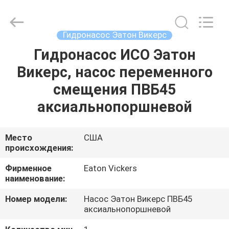
Saar
HK
Electronic
Limited.
All
Гидронасос Эатон Викерс
Rights
Reserved.
Гидронасос ИСО Эатон
ДОМ
Викерс, насос переменного
ПРОДУКТЫ
смещения ПВБ45
аксиальнопоршневой
О
НАС
Место
США
происхождения:
ПУТЕШЕСТВИЕ
Фирменное
Eaton Vickers
наименование:
ФАБРИКИ
Номер модели:
Насос Эатон Викерс ПВБ45
аксиальнопоршневой
ПРОВЕРКА