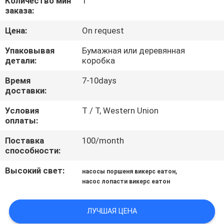
Количество мин
1
КАЧЕСТВА
заказа:
Цена:
On request
СВЯЖИТЕСЬ
Упаковывая
Бумажная или деревянная
МЫ
детали:
коробка
Время
7-10days
СПРОСИТЕ
доставки:
ЦИТАТУ
Условия
T / T, Western Union
оплаты:
КАРТА
Поставка
100/month
способности:
САЙТА
Высокий свет:
,
насосы поршеня викерс еатон
насос лопасти викерс еатон
PRIVACY
POLICY
ЛУЧШАЯ ЦЕНА