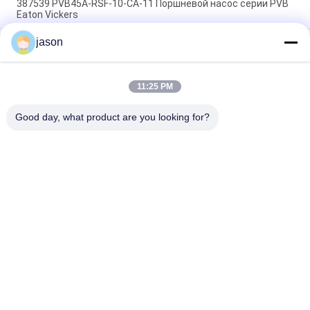
387539 PVB45A-RSF-10-CA-11 Поршневой насос серии PVB
Eaton Vickers
jason
Eaton Vickers 430567-AAL 3525VQ30A21-1AA20L High Speed,
High Presure Pumps
Насосы с переменным смещением для поршневых насосов
11:25 PM
серии PVH 02-346207
PVH057R01AA10E252004001001AA010A
Good day, what product are you looking for?
Популярные категории
Все
Гидравлический 
Гидравлические 
Насос Rexroth
Клапаны Rexroth
Патрон Фильтра 
Гидронасос Юкен
Рексротх
Водяная Задвижка 
Патрон Фильтра 
Юкен
Хйдак
Гидронасосы 