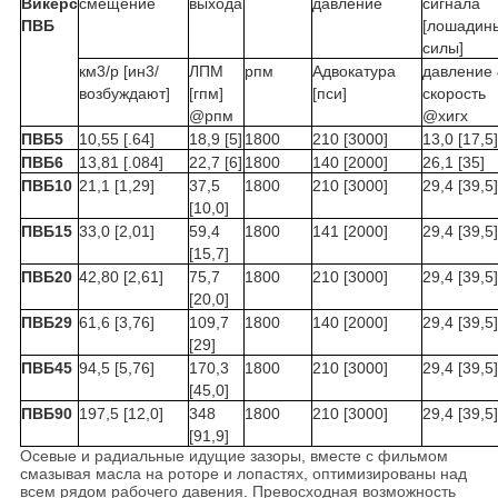
Викерс
смещение
выхода
давление
сигнала
ПВБ
[лошадин
силы]
км3/р [ин3/
ЛПМ
рпм
Адвокатура
давление
возбуждают]
[гпм]
[пси]
скорость
@рпм
@хигх
ПВБ5
10,55 [.64]
18,9 [5]
1800
210 [3000]
13,0 [17,5]
ПВБ6
13,81 [.084]
22,7 [6]
1800
140 [2000]
26,1 [35]
ПВБ10
21,1 [1,29]
37,5
1800
210 [3000]
29,4 [39,5]
[10,0]
ПВБ15
33,0 [2,01]
59,4
1800
141 [2000]
29,4 [39,5]
[15,7]
ПВБ20
42,80 [2,61]
75,7
1800
210 [3000]
29,4 [39,5]
[20,0]
ПВБ29
61,6 [3,76]
109,7
1800
140 [2000]
29,4 [39,5]
[29]
ПВБ45
94,5 [5,76]
170,3
1800
210 [3000]
29,4 [39,5]
[45,0]
ПВБ90
197,5 [12,0]
348
1800
210 [3000]
29,4 [39,5]
[91,9]
Осевые и радиальные идущие зазоры, вместе с фильмом
смазывая масла на роторе и лопастях, оптимизированы над
всем рядом рабочего давения. Превосходная возможность