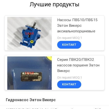
Лучшие продукты
Насосы ПВБ10/ПВБ15
Эатон Викерс
аксиальнопоршневые
On request MOQ:1
КОНТАКТ
Серия ПВК20/ПВК32
насосов поршеня Эатон
Викерс
On request MOQ:1
КОНТАКТ
Гидронасос Эатон Викерс