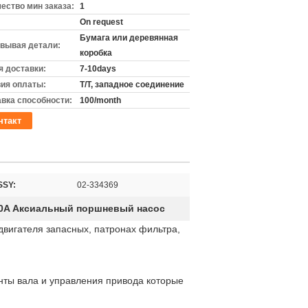
ество мин заказа:
1
On request
Бумага или деревянная
вывая детали:
коробка
 доставки:
7-10days
ия оплаты:
T/T, западное соединение
вка способности:
100/month
нтакт
SSY:
02-334369
0A Аксиальный поршневый насос
двигателя запасных, патронах фильтра,
нты вала и управления привода которые