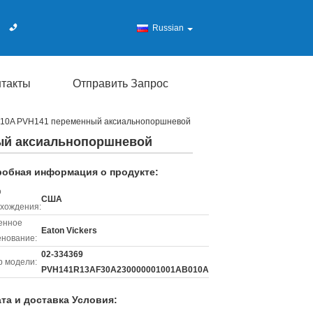
Russian
нтакты
Отправить Запрос
10A PVH141 переменный аксиальнопоршневой
ный аксиальнопоршневой
обная информация о продукте:
о
США
хождения:
енное
Eaton Vickers
нование:
02-334369
 модели:
PVH141R13AF30A230000001001AB010A
та и доставка Условия: