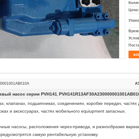
Колич
Цена:
Упако
Время
Услов
Поста
ко
0001001AB010A
A
евый насос серии PVH141
PVH141R13AF30A230000001001AB01
,
х, клапанах, подшипниках, соединениях, коробке передач, частях 
оках и аксессуарах, частях мобильного equiupment запасных.
очные насосы, расположения через-привода, и разнообразие вариа
редусмотрятся самую рентабельную установку.