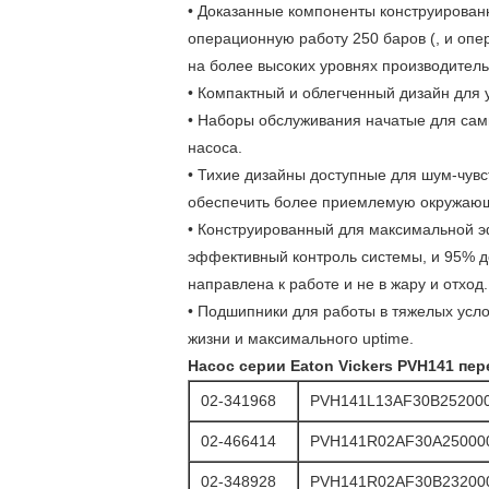
• Доказанные компоненты конструирован
операционную работу 250 баров (, и опе
на более высоких уровнях производител
• Компактный и облегченный дизайн для 
• Наборы обслуживания начатые для самы
насоса.
• Тихие дизайны доступные для шум-чув
обеспечить более приемлемую окружающ
• Конструированный для максимальной 
эффективный контроль системы, и 95% д
направлена к работе и не в жару и отход.
• Подшипники для работы в тяжелых усл
жизни и максимального uptime.
Насос серии Eaton Vickers PVH141 пе
02-341968
PVH141L13AF30B25200
02-466414
PVH141R02AF30A25000
02-348928
PVH141R02AF30B23200