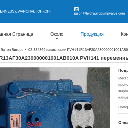
 HENNESSY, WANCHAI, ГОНКОНГ
jason@hydraulicpumpvalve.com
авная Страница
Около
Продукция
Ко
 Эатон Викерс
02-334369 насос серии PVH141R13AF30A230000001001AB0
41R13AF30A230000001001AB010A PVH141 перемен
Подр
Мест
проис
Фирм
наиме
Номер
Опла