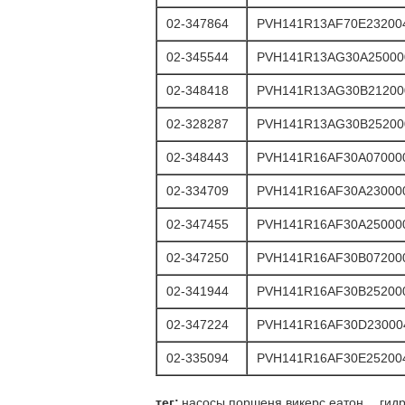
02-347864
PVH141R13AF70E23200
02-345544
PVH141R13AG30A25000
02-348418
PVH141R13AG30B21200
02-328287
PVH141R13AG30B25200
02-348443
PVH141R16AF30A07000
02-334709
PVH141R16AF30A23000
02-347455
PVH141R16AF30A25000
02-347250
PVH141R16AF30B07200
02-341944
PVH141R16AF30B25200
02-347224
PVH141R16AF30D23000
02-335094
PVH141R16AF30E25200
,
тег:
насосы поршеня викерс еатон
гид