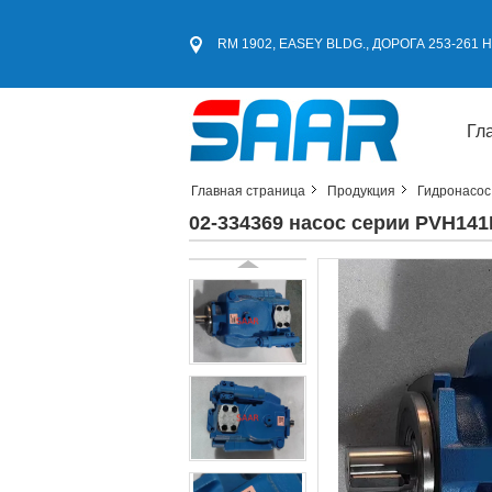
RM 1902, EASEY BLDG., ДОРОГА 253-261
Гл
Главная страница
Продукция
Гидронасос
02-334369 насос серии PVH1