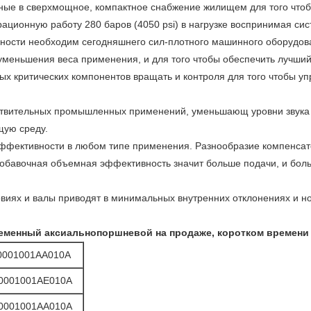
ные в сверхмощное, компактное снабжение жилищем для того чтоб
рационную работу 280 баров (4050 psi) в нагрузке воспринимая сис
ьности необходим сегодняшнего сил-плотного машинного оборудов
уменьшения веса применения, и для того чтобы обеспечить лучший 
х критических компонентов вращать и контроля для того чтобы уп
ствительных промышленных применений, уменьшающ уровни звука 
ую среду.
эффективности в любом типе применения. Разнообразие компенса
обавочная объемная эффективность значит больше подачи, и боль
овиях и валы приводят в минимальных внутренних отклонениях и н
ременный аксиальнопоршневой на продаже, коротком времени 
0001001AA010A
0001001AE010A
0001001AA010A