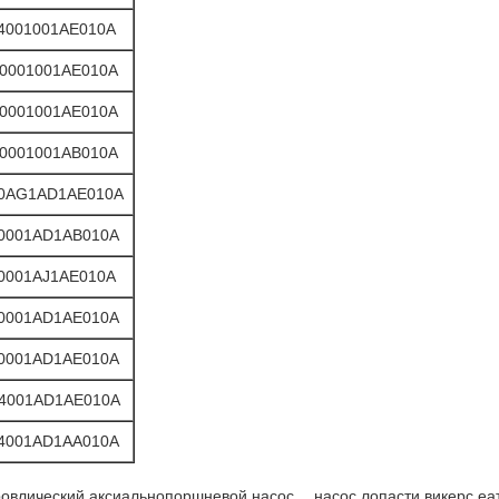
4001001AE010A
0001001AE010A
0001001AE010A
0001001AB010A
0AG1AD1AE010A
0001AD1AB010A
0001AJ1AE010A
0001AD1AE010A
0001AD1AE010A
4001AD1AE010A
4001AD1AA010A
,
ровлический аксиальнопоршневой насос
насос лопасти викерс еа