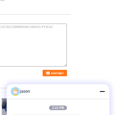
jason
2:22 PM